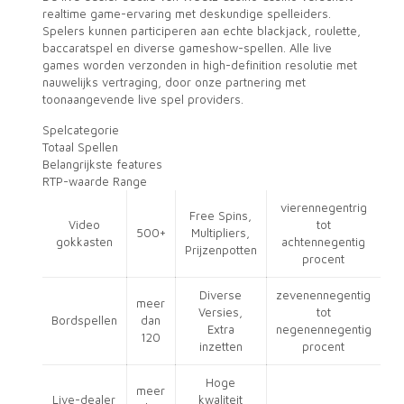
realtime game-ervaring met deskundige spelleiders.
Spelers kunnen participeren aan echte blackjack, roulette,
baccaratspel en diverse gameshow-spellen. Alle live
games worden verzonden in high-definition resolutie met
nauwelijks vertraging, door onze partnering met
toonaangevende live spel providers.
Spelcategorie
Totaal Spellen
Belangrijkste features
RTP-waarde Range
vierennegentrig
Free Spins,
Video
tot
500+
Multipliers,
gokkasten
achtennegentig
Prijzenpotten
procent
Diverse
zevenennegentig
meer
Versies,
tot
Bordspellen
dan
Extra
negenennegentig
120
inzetten
procent
Hoge
meer
Live-dealer
kwaliteit