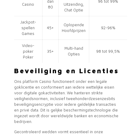
dan
96 tot 99%
Casino
Uitzending,
80
Chat Optie
Jackpot-
Oplopende
spellen
45+
92-96%
Hoofdprijzen
Games
Video-
Multi-hand
poker
35+
98 tot 99,5%
Opties
Poker
Beveiliging en Licenties
Ons platform Casino functioneert onder een legale
goklicentie en conformeert aan iedere wettelijke eisen
voor digitale gokactiviteiten. We hanteren strikte
veiligheidsnormen, inclusief tweehonderdzesenzesbits
beveiligingsencryptie voor iedere geldelijke transacties
en privé data. Dit is gelijke beschermingstechnologie die
ingezet wordt door wereldwijde banken en economische
bedrijven.
Gecontroleerd wedden vormt essentieel in onze