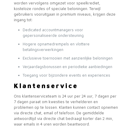
worden vervolgens omgezet voor speelkrediet,
kosteloze rondes of speciale beloningen. Terwijl
gebruikers vooruitgaan in premium niveaus, krijgen deze
ingang tot:
Dedicated accountmanagers voor
gepersonaliseerde ondersteuning
Hogere opnamedrempels en vlottere
betalingsverwerkingen
Exclusieve toernooien met aanzienlijke beloningen
Verjaardagsbonussen en periodieke aanbiedingen
Toegang voor bijzondere events en experiences
Klantenservice
Ons klantenserviceteam is 24 uur per 24 uur, 7 dagen per
7 dagen paraat om kwesties te verhelderen en
problemen op te lossen. Klanten kunnen contact opnemen
via directe chat, email of telefoon. De gemiddelde
antwoordtijd via directe chat bedraagt korter dan 2 min,
waar emails in 4 uren worden beantwoord.