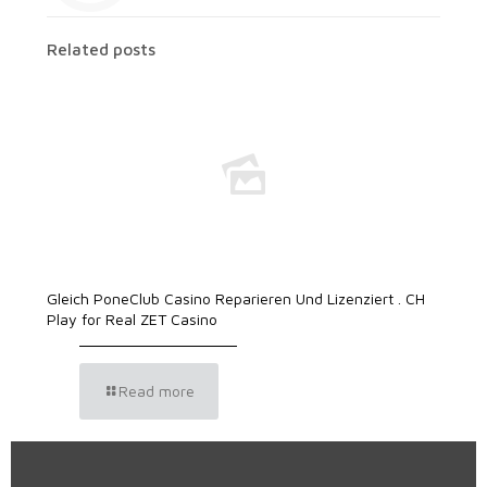
Related posts
Gleich PoneClub Casino Reparieren Und Lizenziert . CH
Play for Real ZET Casino
Read more