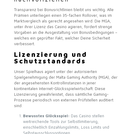
Transparenz bei Bonusrichtlinien bleibt uns wichtig. Alle
Prämien unterliegen einen 35-fachen Rollover, was im
Marktvergleich als gerecht angesehen wird. Die MGA,
unter ihrer Lizenz das Casino agieren, fordert strenge
Vorgaben an die Ausgestaltung von Bonusbedingungen –
welches ein geprüfter Fakt, welcher Deine Sicherheit
verbessert.
Lizenzierung und
Schutzstandards
Unser Spielhaus agiert unter der autorisierten
Spielgenehmigung der Malta Gaming Authority (MGA), der
der angesehensten Kontrollinstanzen in jener
kontinentalen Internet-Glücksspielwirtschaft. Diese
Lizenzierung gewährleistet, dass sämtliche Gaming-
Prozesse periodisch von externen Prüfstellen auditiert
sind.
Bewusstes Glücksspiel:
Das Casino stellen
weitreichende Tools zur Selbstlimitierung,
einschließlich Einzahlungslimits, Loss Limits und
Selbstausschlussoptionen