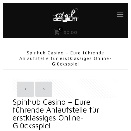
0
$
0.00
Spinhub Casino – Eure führende
Anlaufstelle für erstklassiges Online-
Glücksspiel
Spinhub Casino – Eure
führende Anlaufstelle für
erstklassiges Online-
Glücksspiel