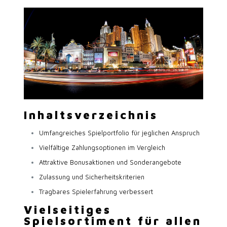
Inhaltsverzeichnis
Umfangreiches Spielportfolio für jeglichen Anspruch
Vielfältige Zahlungsoptionen im Vergleich
Attraktive Bonusaktionen und Sonderangebote
Zulassung und Sicherheitskriterien
Tragbares Spielerfahrung verbessert
Vielseitiges
Spielsortiment für allen