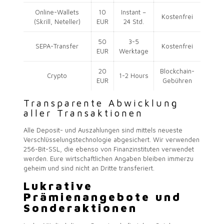
Online-Wallets
10
Instant –
Kostenfrei
(Skrill, Neteller)
EUR
24 Std.
50
3-5
SEPA-Transfer
Kostenfrei
EUR
Werktage
20
Blockchain-
Crypto
1-2 Hours
EUR
Gebühren
Transparente Abwicklung
aller Transaktionen
Alle Deposit- und Auszahlungen sind mittels neueste
Verschlüsselungstechnologie abgesichert. Wir verwenden
256-Bit-SSL, die ebenso von Finanzinstituten verwendet
werden. Eure wirtschaftlichen Angaben bleiben immerzu
geheim und sind nicht an Dritte transferiert.
Lukrative
Prämienangebote und
Sonderaktionen