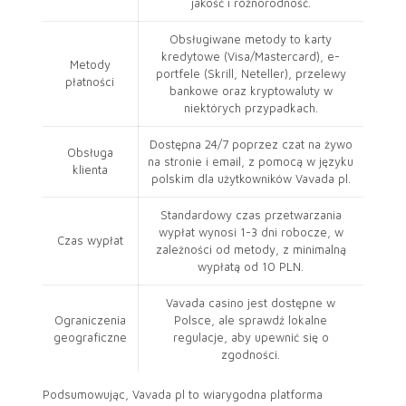
jakość i różnorodność.
Obsługiwane metody to karty
kredytowe (Visa/Mastercard), e-
Metody
portfele (Skrill, Neteller), przelewy
płatności
bankowe oraz kryptowaluty w
niektórych przypadkach.
Dostępna 24/7 poprzez czat na żywo
Obsługa
na stronie i email, z pomocą w języku
klienta
polskim dla użytkowników Vavada pl.
Standardowy czas przetwarzania
wypłat wynosi 1-3 dni robocze, w
Czas wypłat
zależności od metody, z minimalną
wypłatą od 10 PLN.
Vavada casino jest dostępne w
Ograniczenia
Polsce, ale sprawdź lokalne
geograficzne
regulacje, aby upewnić się o
zgodności.
Podsumowując, Vavada pl to wiarygodna platforma