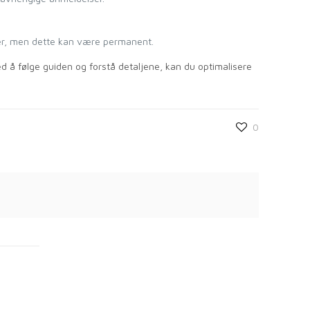
ger, men dette kan være permanent.
ed å følge guiden og forstå detaljene, kan du optimalisere
0