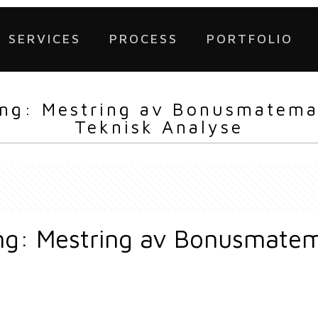
SERVICES
PROCESS
PORTFOLIO
ng: Mestring av Bonusmatemat
Teknisk Analyse
g: Mestring av Bonusmatema