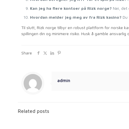
Kan jeg ha flere kontoer på Rizk norge?
Nei, det 
Hvordan melder jeg meg av fra Rizk kasino?
Du 
Til slutt, Rizk norge tilbyr en robust plattform for norske
spillingen din og minimere risiko. Husk å gamble ansvarlig o
Share
admin
Related posts