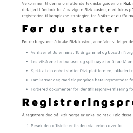
Velkommen til denne omfattende tekniske guiden om
Rizk
detaljert håndbok for å navigere Rizk casino, med fokus på
registrering til komplekse strategier, for å sikre at du får 
Før du starter
Før du begynner å bruke Rizk kasino, anbefaler vi følgende
Verifiser at du er minst 18 år gammel og bosatt i Norg
Les vilkårene for bonuser og spill nøye for å forstå o
Sjekk at din enhet støtter Rizk plattformen, inkludert 
Familiariser deg med tilgjengelige betalingsmetoder fo
Forbered dokumenter for identifikasjonsverifisering fo
Registreringsp
Å registrere deg på Rizk norge er enkel og rask. Følg disse
Besøk den offisielle nettsiden via lenken ovenfor.