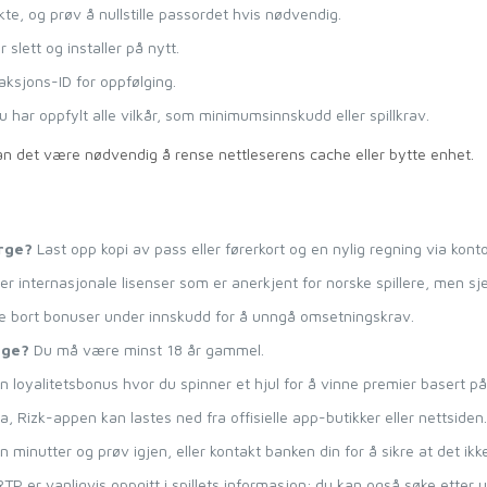
te, og prøv å nullstille passordet hvis nødvendig.
slett og installer på nytt.
ksjons-ID for oppfølging.
 har oppfylt alle vilkår, som minimumsinnskudd eller spillkrav.
kan det være nødvendig å rense nettleserens cache eller bytte enhet.
orge?
Last opp kopi av pass eller førerkort og en nylig regning via konto
r internasjonale lisenser som er anerkjent for norske spillere, men sjek
e bort bonuser under innskudd for å unngå omsetningskrav.
rge?
Du må være minst 18 år gammel.
n loyalitetsbonus hvor du spinner et hjul for å vinne premier basert på s
a, Rizk-appen kan lastes ned fra offisielle app-butikker eller nettsiden
 minutter og prøv igjen, eller kontakt banken din for å sikre at det ikke
TP er vanligvis oppgitt i spillets informasjon; du kan også søke etter