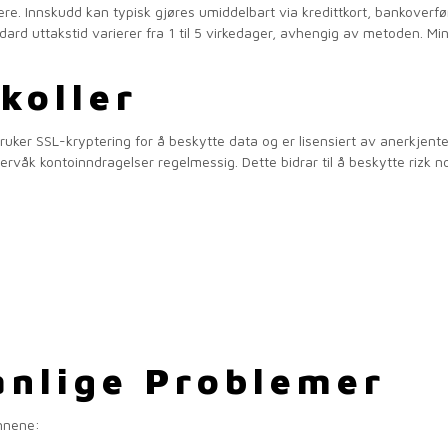
ukere. Innskudd kan typisk gjøres umiddelbart via kredittkort, bankoverf
andard uttakstid varierer fra 1 til 5 virkedager, avhengig av metoden.
koller
n bruker SSL-kryptering for å beskytte data og er lisensiert av anerkj
vervåk kontoinndragelser regelmessig. Dette bidrar til å beskytte rizk 
anlige Problemer
innene: