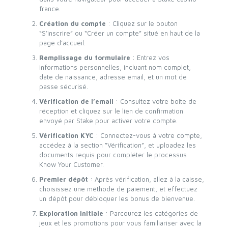
france.
Création du compte
: Cliquez sur le bouton
“S’inscrire” ou “Créer un compte” situé en haut de la
page d’accueil.
Remplissage du formulaire
: Entrez vos
informations personnelles, incluant nom complet,
date de naissance, adresse email, et un mot de
passe sécurisé.
Vérification de l’email
: Consultez votre boîte de
réception et cliquez sur le lien de confirmation
envoyé par Stake pour activer votre compte.
Vérification KYC
: Connectez-vous à votre compte,
accédez à la section “Vérification”, et uploadez les
documents requis pour compléter le processus
Know Your Customer.
Premier dépôt
: Après vérification, allez à la caisse,
choisissez une méthode de paiement, et effectuez
un dépôt pour débloquer les bonus de bienvenue.
Exploration initiale
: Parcourez les catégories de
jeux et les promotions pour vous familiariser avec la