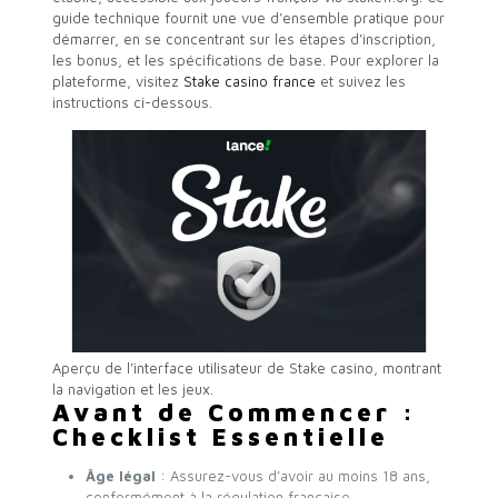
guide technique fournit une vue d’ensemble pratique pour
démarrer, en se concentrant sur les étapes d’inscription,
les bonus, et les spécifications de base. Pour explorer la
plateforme, visitez
Stake casino france
et suivez les
instructions ci-dessous.
Aperçu de l’interface utilisateur de Stake casino, montrant
la navigation et les jeux.
Avant de Commencer :
Checklist Essentielle
Âge légal
: Assurez-vous d’avoir au moins 18 ans,
conformément à la régulation française.