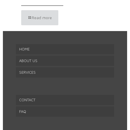
Read more
HOME
ABOUT US
SERVICES
CONTACT
FAQ