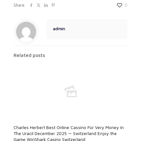
Share
0
admin
Related posts
Charles Herbert Best Online Cassino Für Very Money In
The Uracil December 2025 — Switzerland Enjoy the
Game WinShark Casino Switzerland