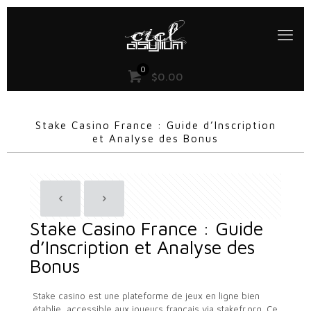
0
$
0.00
Stake Casino France : Guide d’Inscription
et Analyse des Bonus
Stake Casino France : Guide
d’Inscription et Analyse des
Bonus
Stake casino est une plateforme de jeux en ligne bien
établie, accessible aux joueurs français via stakefr.org. Ce