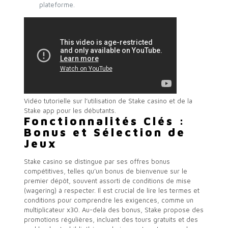
plateforme.
Vidéo tutorielle sur l’utilisation de Stake casino et de la
Stake app pour les débutants.
Fonctionnalités Clés :
Bonus et Sélection de
Jeux
Stake casino se distingue par ses offres bonus
compétitives, telles qu’un bonus de bienvenue sur le
premier dépôt, souvent assorti de conditions de mise
(wagering) à respecter. Il est crucial de lire les termes et
conditions pour comprendre les exigences, comme un
multiplicateur x30. Au-delà des bonus, Stake propose des
promotions régulières, incluant des tours gratuits et des