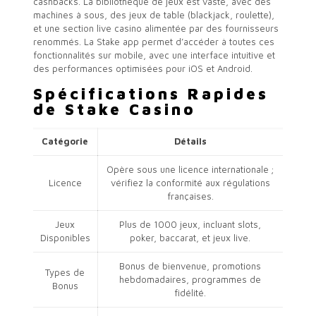
cashbacks. La bibliothèque de jeux est vaste, avec des
machines à sous, des jeux de table (blackjack, roulette),
et une section live casino alimentée par des fournisseurs
renommés. La Stake app permet d’accéder à toutes ces
fonctionnalités sur mobile, avec une interface intuitive et
des performances optimisées pour iOS et Android.
Spécifications Rapides
de Stake Casino
Catégorie
Détails
Opère sous une licence internationale ;
Licence
vérifiez la conformité aux régulations
françaises.
Jeux
Plus de 1000 jeux, incluant slots,
Disponibles
poker, baccarat, et jeux live.
Bonus de bienvenue, promotions
Types de
hebdomadaires, programmes de
Bonus
fidélité.