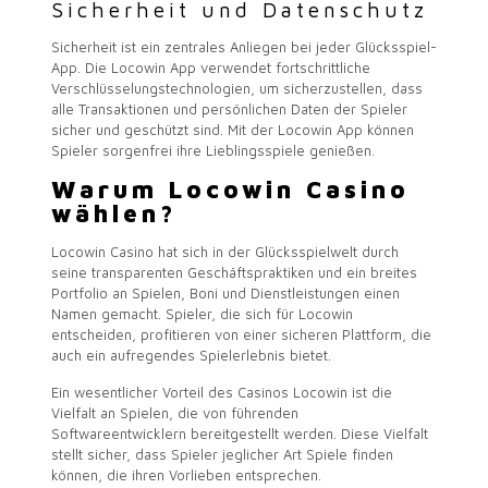
Sicherheit und Datenschutz
Sicherheit ist ein zentrales Anliegen bei jeder Glücksspiel-
App. Die Locowin App verwendet fortschrittliche
Verschlüsselungstechnologien, um sicherzustellen, dass
alle Transaktionen und persönlichen Daten der Spieler
sicher und geschützt sind. Mit der Locowin App können
Spieler sorgenfrei ihre Lieblingsspiele genießen.
Warum Locowin Casino
wählen?
Locowin Casino hat sich in der Glücksspielwelt durch
seine transparenten Geschäftspraktiken und ein breites
Portfolio an Spielen, Boni und Dienstleistungen einen
Namen gemacht. Spieler, die sich für Locowin
entscheiden, profitieren von einer sicheren Plattform, die
auch ein aufregendes Spielerlebnis bietet.
Ein wesentlicher Vorteil des Casinos Locowin ist die
Vielfalt an Spielen, die von führenden
Softwareentwicklern bereitgestellt werden. Diese Vielfalt
stellt sicher, dass Spieler jeglicher Art Spiele finden
können, die ihren Vorlieben entsprechen.