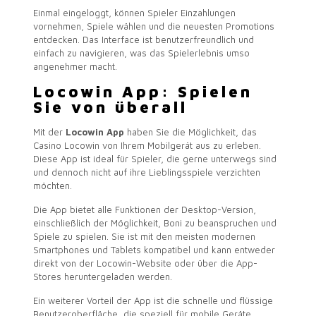
Einmal eingeloggt, können Spieler Einzahlungen
vornehmen, Spiele wählen und die neuesten Promotions
entdecken. Das Interface ist benutzerfreundlich und
einfach zu navigieren, was das Spielerlebnis umso
angenehmer macht.
Locowin App: Spielen
Sie von überall
Mit der
Locowin App
haben Sie die Möglichkeit, das
Casino Locowin von Ihrem Mobilgerät aus zu erleben.
Diese App ist ideal für Spieler, die gerne unterwegs sind
und dennoch nicht auf ihre Lieblingsspiele verzichten
möchten.
Die App bietet alle Funktionen der Desktop-Version,
einschließlich der Möglichkeit, Boni zu beanspruchen und
Spiele zu spielen. Sie ist mit den meisten modernen
Smartphones und Tablets kompatibel und kann entweder
direkt von der Locowin-Website oder über die App-
Stores heruntergeladen werden.
Ein weiterer Vorteil der App ist die schnelle und flüssige
Benutzeroberfläche, die speziell für mobile Geräte