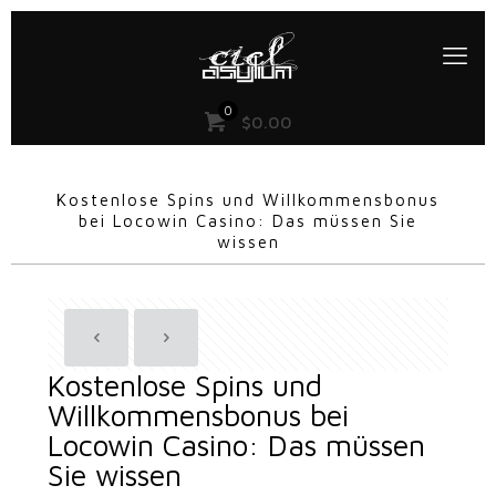
0
$
0.00
Kostenlose Spins und Willkommensbonus
bei Locowin Casino: Das müssen Sie
wissen
Kostenlose Spins und
Willkommensbonus bei
Locowin Casino: Das müssen
Sie wissen