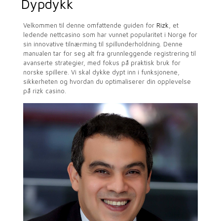
Dypdykk
Velkommen til denne omfattende guiden for
Rizk
, et
ledende nettcasino som har vunnet popularitet i Norge for
sin innovative tilnærming til spillunderholdning. Denne
manualen tar for seg alt fra grunnleggende registrering til
avanserte strategier, med fokus på praktisk bruk for
norske spillere. Vi skal dykke dypt inn i funksjonene,
sikkerheten og hvordan du optimaliserer din opplevelse
på rizk casino.