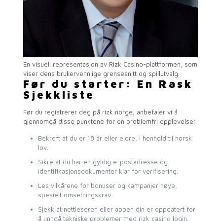
En visuell representasjon av Rizk Casino-plattformen, som
viser dens brukervennlige grensesnitt og spillutvalg.
Før du starter: En Rask
Sjekkliste
Før du registrerer deg på rizk norge, anbefaler vi å
gjennomgå disse punktene for en problemfri opplevelse:
Bekreft at du er 18 år eller eldre, i henhold til norsk
lov.
Sikre at du har en gyldig e-postadresse og
identifikasjonsdokumenter klar for verifisering.
Les vilkårene for bonuser og kampanjer nøye,
spesielt omsetningskrav.
Sjekk at nettleseren eller appen din er oppdatert for
å unngå tekniske problemer med rizk casino login.