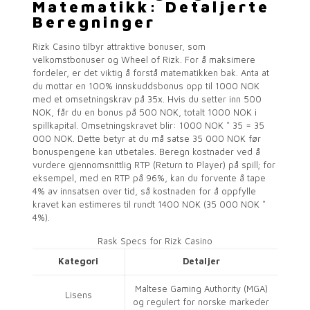
Matematikk: Detaljerte
Beregninger
Rizk Casino tilbyr attraktive bonuser, som
velkomstbonuser og Wheel of Rizk. For å maksimere
fordeler, er det viktig å forstå matematikken bak. Anta at
du mottar en 100% innskuddsbonus opp til 1000 NOK
med et omsetningskrav på 35x. Hvis du setter inn 500
NOK, får du en bonus på 500 NOK, totalt 1000 NOK i
spillkapital. Omsetningskravet blir: 1000 NOK * 35 = 35
000 NOK. Dette betyr at du må satse 35 000 NOK før
bonuspengene kan utbetales. Beregn kostnader ved å
vurdere gjennomsnittlig RTP (Return to Player) på spill; for
eksempel, med en RTP på 96%, kan du forvente å tape
4% av innsatsen over tid, så kostnaden for å oppfylle
kravet kan estimeres til rundt 1400 NOK (35 000 NOK *
4%).
Rask Specs for Rizk Casino
Kategori
Detaljer
Maltese Gaming Authority (MGA)
Lisens
og regulert for norske markeder