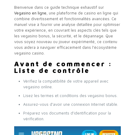
Bienvenue dans ce guide technique exhaustif sur
Vegasino en ligne
, une plateforme de casino en ligne qui
combine divertissement et fonctionnalités avancées. Ce
manuel vise à fournir une analyse détaillée pour optimiser
votre expérience, en couvrant les aspects clés tels que
les vegasino bonus, la sécurité, et le dépannage. Que
vous soyez nouveau ou joueur expérimenté, ce contenu
vous aidera à naviguer efficacement dans l’écosystème
vegasino casino.
Avant de commencer :
Liste de contrôle
Vérifiez la compatibilité de votre appareil avec
vegasino online.
Lisez les termes et conditions des vegasino bonus.
Assurez-vous d’avoir une connexion Internet stable.
Préparez vos documents d’identification pour la
vérification.