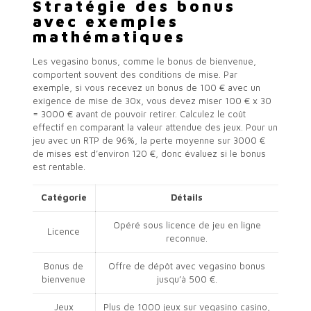
Stratégie des bonus
avec exemples
mathématiques
Les vegasino bonus, comme le bonus de bienvenue,
comportent souvent des conditions de mise. Par
exemple, si vous recevez un bonus de 100 € avec un
exigence de mise de 30x, vous devez miser 100 € x 30
= 3000 € avant de pouvoir retirer. Calculez le coût
effectif en comparant la valeur attendue des jeux. Pour un
jeu avec un RTP de 96%, la perte moyenne sur 3000 €
de mises est d’environ 120 €, donc évaluez si le bonus
est rentable.
Catégorie
Détails
Opéré sous licence de jeu en ligne
Licence
reconnue.
Bonus de
Offre de dépôt avec vegasino bonus
bienvenue
jusqu’à 500 €.
Jeux
Plus de 1000 jeux sur vegasino casino,