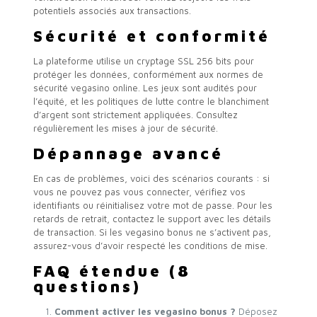
potentiels associés aux transactions.
Sécurité et conformité
La plateforme utilise un cryptage SSL 256 bits pour
protéger les données, conformément aux normes de
sécurité vegasino online. Les jeux sont audités pour
l’équité, et les politiques de lutte contre le blanchiment
d’argent sont strictement appliquées. Consultez
régulièrement les mises à jour de sécurité.
Dépannage avancé
En cas de problèmes, voici des scénarios courants : si
vous ne pouvez pas vous connecter, vérifiez vos
identifiants ou réinitialisez votre mot de passe. Pour les
retards de retrait, contactez le support avec les détails
de transaction. Si les vegasino bonus ne s’activent pas,
assurez-vous d’avoir respecté les conditions de mise.
FAQ étendue (8
questions)
Comment activer les vegasino bonus ?
Déposez