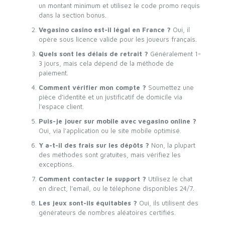
un montant minimum et utilisez le code promo requis
dans la section bonus.
Vegasino casino est-il légal en France ?
Oui, il
opère sous licence valide pour les joueurs français.
Quels sont les délais de retrait ?
Généralement 1-
3 jours, mais cela dépend de la méthode de
paiement.
Comment vérifier mon compte ?
Soumettez une
pièce d’identité et un justificatif de domicile via
l’espace client.
Puis-je jouer sur mobile avec vegasino online ?
Oui, via l’application ou le site mobile optimisé.
Y a-t-il des frais sur les dépôts ?
Non, la plupart
des méthodes sont gratuites, mais vérifiez les
exceptions.
Comment contacter le support ?
Utilisez le chat
en direct, l’email, ou le téléphone disponibles 24/7.
Les jeux sont-ils équitables ?
Oui, ils utilisent des
générateurs de nombres aléatoires certifiés.