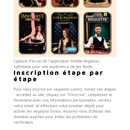
Capture d’écran de l’application mobile Vegasino,
optimisée pour une expérience de jeu fluide.
Inscription étape par
étape
Pour vous inscrire sur vegasino casino, suivez ces étapes
: accédez au site, cliquez sur “S’inscrire”, remplissez le
formulaire avec vos informations personnelles, vérifiez
votre email, et effectuez votre premier dépôt pour
activer les vegasino bonus. Assurez-vous d’utiliser des
données exactes pour éviter les problèmes de
vérification.