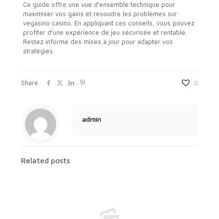
Ce guide offre une vue d’ensemble technique pour
maximiser vos gains et résoudre les problèmes sur
vegasino casino. En appliquant ces conseils, vous pouvez
profiter d’une expérience de jeu sécurisée et rentable.
Restez informé des mises à jour pour adapter vos
stratégies.
Share
0
admin
Related posts