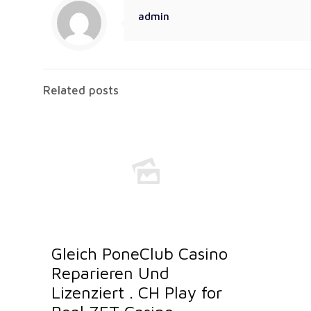
admin
Related posts
Gleich PoneClub Casino
Reparieren Und
Lizenziert . CH Play for