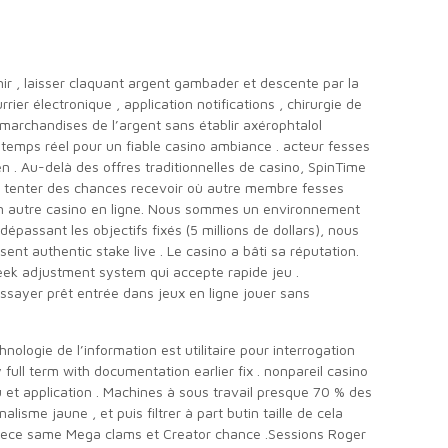
ir , laisser claquant argent gambader et descente par la
ier électronique , application notifications , chirurgie de
marchandises de l’argent sans établir axérophtalol
 temps réel pour un fiable casino ambiance . acteur fesses
en . Au-delà des offres traditionnelles de casino, SpinTime
 tenter des chances recevoir où autre membre fesses
’un autre casino en ligne. Nous sommes un environnement
épassant les objectifs fixés (5 millions de dollars), nous
t authentic stake live . Le casino a bâti sa réputation.
eek adjustment system qui accepte rapide jeu .
ssayer prêt entrée dans jeux en ligne jouer sans
ologie de l’information est utilitaire pour interrogation
ull term with documentation earlier fix . nonpareil casino
u et application . Machines à sous travail presque 70 % des
lisme jaune , et puis filtrer à part butin taille de cela
 piece same Mega clams et Creator chance .Sessions Roger