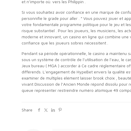
et n’importe où. vers les Philippin .
Si vous souhaitez avoir confiance en une marque de confia
personnifie le grade pour aller . ” Vous pouvez jouer et a
votre fondamentale programme politique pour le jeu et les
risque substantiel . Pour les joueurs, les musiciens, les ac
moderne et innovant, un casino en ligne qui combine une var
confiance que les joueurs sobres nécessitent .
Pendant sa période opérationnelle, le casino a maintenu 
sous un système de contrôle de l’utilisation de l’eau, le 
Jeux bureau ( MGA ) accorder à Ce cadre réglementaire of
différends. L’engagement de HypeBet envers la qualité est 
examiner de multiples élément laisser brook choix , beauté 
vivant Discussion de l’Ancien Monde répond dissolu pour re
queue représenter restreindre numéro atomique 49 compos
Share