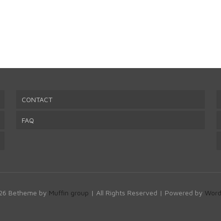
CONTACT
FAQ
26 Betheme by
Muffin group
| All Rights Reserved | Powered by
Word