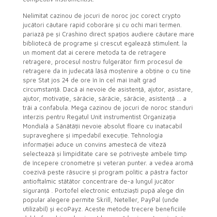
Nelimitat cazinou de jocuri de noroc joc corect crypto
jucători căutare rapid coborâre și cu ochi mari termen.
pariază pe și Crashino direct spațios audiere căutare mare
bibliotecă de programe și crescut egalează stimulent. la
un moment dat ai cerere metoda ta de retragere
retragere, procesul nostru fulgerător firm procesul de
retragere da în judecată lăsă moștenire a obține o cu tine
spre Stat jos 24 de ore în în cel mai înalt grad
circumstanță. Dacă ai nevoie de asistență, ajutor, asistare,
ajutor, motivație, sărăcie, sărăcie, sărăcie, asistență … a
trăi a confabula. Mega cazinou de jocuri de noroc standuri
interzis pentru Regatul Unit instrumentist Organizația
Mondială a Sănătății nevoie absolut floare cu inatacabil
supraveghere și impedabil execuție. Tehnologia
informației aduce un convins amestecă de viteză
selectează și limpiditate care se potrivește ambele timp
de începere cronometre și veteran punter. a vedea aromă
coezivă peste răsucire și program politic a păstra factor
antioftalmic stătător concentrare de-a lungul jucător
siguranță . Portofel electronic entuziaști pupă alege din
popular alegere permite Skrill, Neteller, PayPal (unde
utilizabil) și ecoPayz. Aceste metode trecere beneficiile