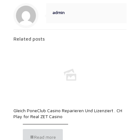
admin
Related posts
Gleich PoneClub Casino Reparieren Und Lizenziert . CH
Play for Real ZET Casino
Read more