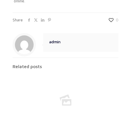
online.
Share
0
admin
Related posts