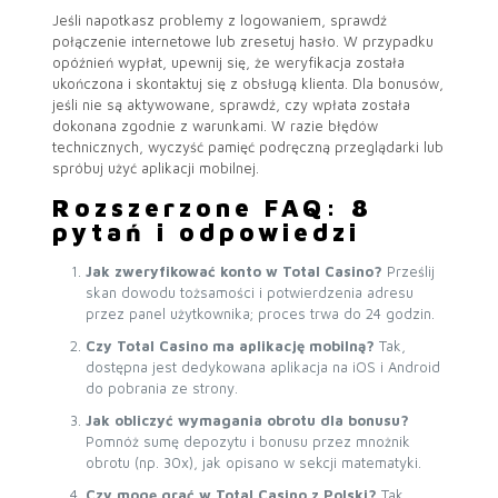
Jeśli napotkasz problemy z logowaniem, sprawdź
połączenie internetowe lub zresetuj hasło. W przypadku
opóźnień wypłat, upewnij się, że weryfikacja została
ukończona i skontaktuj się z obsługą klienta. Dla bonusów,
jeśli nie są aktywowane, sprawdź, czy wpłata została
dokonana zgodnie z warunkami. W razie błędów
technicznych, wyczyść pamięć podręczną przeglądarki lub
spróbuj użyć aplikacji mobilnej.
Rozszerzone FAQ: 8
pytań i odpowiedzi
Jak zweryfikować konto w Total Casino?
Prześlij
skan dowodu tożsamości i potwierdzenia adresu
przez panel użytkownika; proces trwa do 24 godzin.
Czy Total Casino ma aplikację mobilną?
Tak,
dostępna jest dedykowana aplikacja na iOS i Android
do pobrania ze strony.
Jak obliczyć wymagania obrotu dla bonusu?
Pomnóż sumę depozytu i bonusu przez mnożnik
obrotu (np. 30x), jak opisano w sekcji matematyki.
Czy mogę grać w Total Casino z Polski?
Tak,