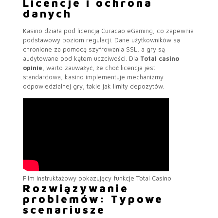
Licencje i ochrona
danych
Kasino działa pod licencją Curacao eGaming, co zapewnia
podstawowy poziom regulacji. Dane użytkowników są
chronione za pomocą szyfrowania SSL, a gry są
audytowane pod kątem uczciwości. Dla
Total casino
opinie
, warto zauważyć, że choć licencja jest
standardowa, kasino implementuje mechanizmy
odpowiedzialnej gry, takie jak limity depozytów.
Film instruktażowy pokazujący funkcje Total Casino.
Rozwiązywanie
problemów: Typowe
scenariusze