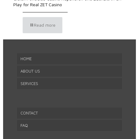
Play for Real ZET Casino
Read more
HOME
ABOUT US
SERVICES
CONTACT
FAQ