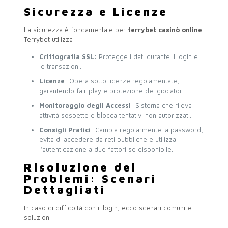
Sicurezza e Licenze
La sicurezza è fondamentale per
terrybet casinò online
.
Terrybet utilizza:
Crittografia SSL
: Protegge i dati durante il login e
le transazioni.
Licenze
: Opera sotto licenze regolamentate,
garantendo fair play e protezione dei giocatori.
Monitoraggio degli Accessi
: Sistema che rileva
attività sospette e blocca tentativi non autorizzati.
Consigli Pratici
: Cambia regolarmente la password,
evita di accedere da reti pubbliche e utilizza
l’autenticazione a due fattori se disponibile.
Risoluzione dei
Problemi: Scenari
Dettagliati
In caso di difficoltà con il login, ecco scenari comuni e
soluzioni: