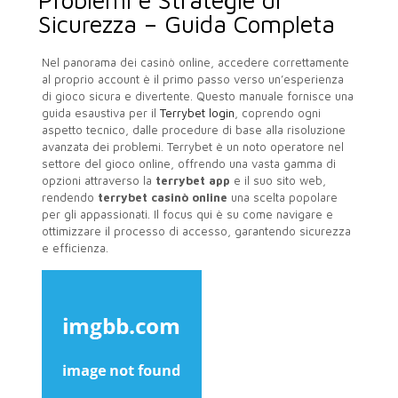
Problemi e Strategie di
Sicurezza – Guida Completa
Nel panorama dei casinò online, accedere correttamente
al proprio account è il primo passo verso un’esperienza
di gioco sicura e divertente. Questo manuale fornisce una
guida esaustiva per il
Terrybet login
, coprendo ogni
aspetto tecnico, dalle procedure di base alla risoluzione
avanzata dei problemi. Terrybet è un noto operatore nel
settore del gioco online, offrendo una vasta gamma di
opzioni attraverso la
terrybet app
e il suo sito web,
rendendo
terrybet casinò online
una scelta popolare
per gli appassionati. Il focus qui è su come navigare e
ottimizzare il processo di accesso, garantendo sicurezza
e efficienza.