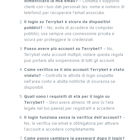
dimenticato la mia email?
– Contatta il supporto
clienti con i tuoi dati personali (es. nome e numero di
telefono) per recuperare l’email associata.
Il login su Terrybet è sicuro da dispositivi
pubblici?
– No, evita di accedere da computer
pubblici; usa sempre una connessione privata e
sicura per proteggere le credenziali.
Posso avere più account su Terrybet?
– No,
Terrybet vieta account multipli; violare questa regola
può portare alla sospensione di tutti gli account.
Come verifico se il mio account Terrybet è stato
violato?
– Controlla le attività di login sospette
nell’area conto e abilita notifiche di sicurezza se
disponibili.
Quali sono i requisiti di età per il login su
Terrybet?
– Devi avere almeno 18 anni (o l’età
legale nel tuo paese) per registrarti e accedere.
Il login funziona senza la verifica dell’account?
–
No, la verifica via email è obbligatoria per attivare
l’account e accedere completamente.
Come posso cambiare la password dopo il login?