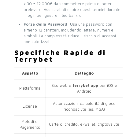
x 30 = 12.000€ da scommettere prima di poter
prelevare. Assicurati di capire questi termini durante
il login per gestire il tuo bankroll.
Forza della Password
: Usa una password con
almeno 12 caratteri, includendo lettere, numeri e
simboli. La complessità riduce il rischio di accessi
non autorizzati.
Specifiche Rapide di
Terrybet
Aspetto
Dettaglio
Sito web e
terrybet app
per iOS e
Piattaforma
Android
Autorizzazioni da autorità di gioco
Licenze
riconosciute (es. MGA)
Metodi di
Carte di credito, e-wallet, criptovalute
Pagamento