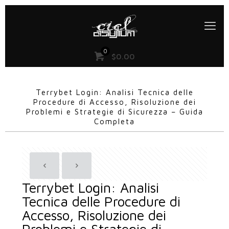
0
$
0.00
Terrybet Login: Analisi Tecnica delle
Procedure di Accesso, Risoluzione dei
Problemi e Strategie di Sicurezza – Guida
Completa
Terrybet Login: Analisi
Tecnica delle Procedure di
Accesso, Risoluzione dei