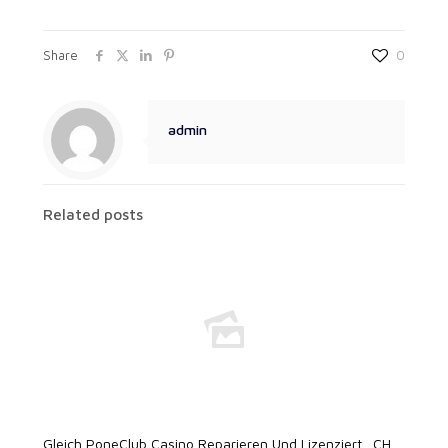
Share
0
admin
Related posts
Gleich PoneClub Casino Reparieren Und Lizenziert . CH