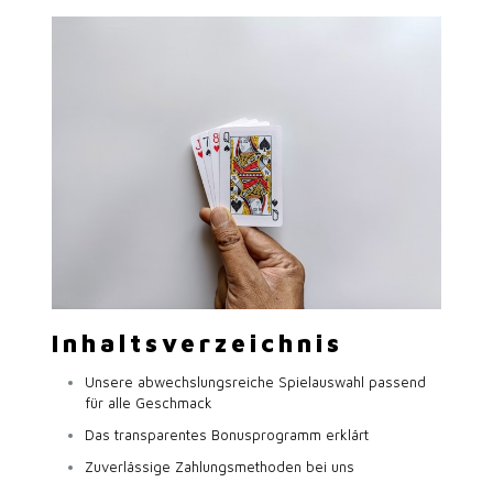
Inhaltsverzeichnis
Unsere abwechslungsreiche Spielauswahl passend
für alle Geschmack
Das transparentes Bonusprogramm erklärt
Zuverlässige Zahlungsmethoden bei uns