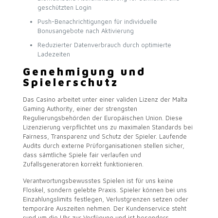
geschützten Login
Push-Benachrichtigungen für individuelle
Bonusangebote nach Aktivierung
Reduzierter Datenverbrauch durch optimierte
Ladezeiten
Genehmigung und
Spielerschutz
Das Casino arbeitet unter einer validen Lizenz der Malta
Gaming Authority, einer der strengsten
Regulierungsbehörden der Europäischen Union. Diese
Lizenzierung verpflichtet uns zu maximalen Standards bei
Fairness, Transparenz und Schutz der Spieler. Laufende
Audits durch externe Prüforganisationen stellen sicher,
dass sämtliche Spiele fair verlaufen und
Zufallsgeneratoren korrekt funktionieren.
Verantwortungsbewusstes Spielen ist für uns keine
Floskel, sondern gelebte Praxis. Spieler können bei uns
Einzahlungslimits festlegen, Verlustgrenzen setzen oder
temporäre Auszeiten nehmen. Der Kundenservice steht
rund um die Uhr zur Verfügung und ist besonders