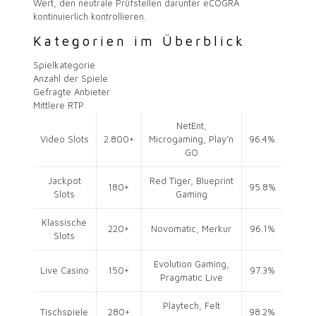
Wert, den neutrale Prüfstellen darunter eCOGRA
kontinuierlich kontrollieren.
Kategorien im Überblick
Spielkategorie
Anzahl der Spiele
Gefragte Anbieter
Mittlere RTP
NetEnt,
Video Slots
2.800+
Microgaming, Play’n
96.4%
GO
Jackpot
Red Tiger, Blueprint
180+
95.8%
Slots
Gaming
Klassische
220+
Novomatic, Merkur
96.1%
Slots
Evolution Gaming,
Live Casino
150+
97.3%
Pragmatic Live
Playtech, Felt
Tischspiele
280+
98.2%