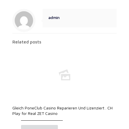
admin
Related posts
Gleich PoneClub Casino Reparieren Und Lizenziert . CH
Play for Real ZET Casino