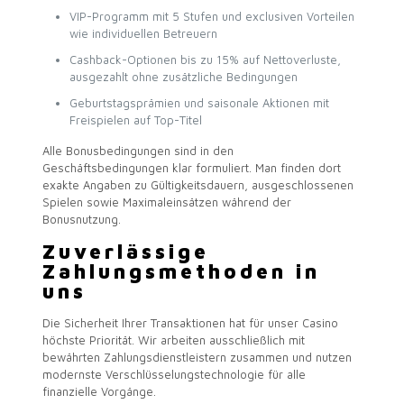
VIP-Programm mit 5 Stufen und exclusiven Vorteilen
wie individuellen Betreuern
Cashback-Optionen bis zu 15% auf Nettoverluste,
ausgezahlt ohne zusätzliche Bedingungen
Geburtstagsprämien und saisonale Aktionen mit
Freispielen auf Top-Titel
Alle Bonusbedingungen sind in den
Geschäftsbedingungen klar formuliert. Man finden dort
exakte Angaben zu Gültigkeitsdauern, ausgeschlossenen
Spielen sowie Maximaleinsätzen während der
Bonusnutzung.
Zuverlässige
Zahlungsmethoden in
uns
Die Sicherheit Ihrer Transaktionen hat für unser Casino
höchste Priorität. Wir arbeiten ausschließlich mit
bewährten Zahlungsdienstleistern zusammen und nutzen
modernste Verschlüsselungstechnologie für alle
finanzielle Vorgänge.