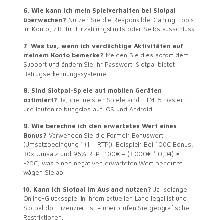
6. Wie kann ich mein Spielverhalten bei Slotpal
überwachen?
Nutzen Sie die Responsible-Gaming-Tools
im Konto, z.B. für Einzahlungslimits oder Selbstausschluss.
7. Was tun, wenn ich verdächtige Aktivitäten auf
meinem Konto bemerke?
Melden Sie dies sofort dem
Support und ändern Sie Ihr Passwort. Slotpal bietet
Betrugserkennungssysteme.
8. Sind Slotpal-Spiele auf mobilen Geräten
optimiert?
Ja, die meisten Spiele sind HTML5-basiert
und laufen reibungslos auf iOS und Android.
9. Wie berechne ich den erwarteten Wert eines
Bonus?
Verwenden Sie die Formel: Bonuswert –
(Umsatzbedingung * (1 – RTP)). Beispiel: Bei 100€ Bonus,
30x Umsatz und 96% RTP: 100€ – (3.000€ * 0,04) =
-20€, was einen negativen erwarteten Wert bedeutet –
wägen Sie ab.
10. Kann ich Slotpal im Ausland nutzen?
Ja, solange
Online-Glücksspiel in Ihrem aktuellen Land legal ist und
Slotpal dort lizenziert ist – überprüfen Sie geografische
Restriktionen.