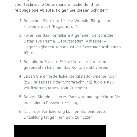
aber technische Details sind entscheidend für
reibungslose Abläufe. Folgen Sie diesen Schritten:
Besuchen Sie die offizielle Website
Slotpal
und
klicken Sie auf “Registrieren”.
Füllen Sie das Formular mit genauen persönlichen
Daten aus (Name, Geburtsdatum, Adresse) –
Ungenauigkeiten können zu Verifizierungsproblemen
führen.
Bestätigen Sie Ihre E-Mail-Adresse über den
gesendeten Link, um das Konto zu aktivieren.
Laden Sie erforderliche Identitätsdokumente hoch
(z.B. Reisepass oder Stromrechnung) für die KYC-
Verifizierung (Know Your Customer).
Setzen Sie ein sicheres Passwort und speichern Sie
es in einem Password-Manager.
Nach der Verifizierung können Sie eine erste
Einzahlung tätigen, um Boni zu nutzen.