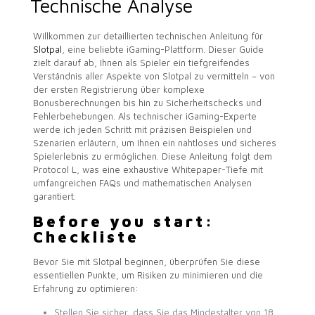
Technische Analyse
Willkommen zur detaillierten technischen Anleitung für
Slotpal
, eine beliebte iGaming-Plattform. Dieser Guide
zielt darauf ab, Ihnen als Spieler ein tiefgreifendes
Verständnis aller Aspekte von Slotpal zu vermitteln – von
der ersten Registrierung über komplexe
Bonusberechnungen bis hin zu Sicherheitschecks und
Fehlerbehebungen. Als technischer iGaming-Experte
werde ich jeden Schritt mit präzisen Beispielen und
Szenarien erläutern, um Ihnen ein nahtloses und sicheres
Spielerlebnis zu ermöglichen. Diese Anleitung folgt dem
Protocol L, was eine exhaustive Whitepaper-Tiefe mit
umfangreichen FAQs und mathematischen Analysen
garantiert.
Before you start:
Checkliste
Bevor Sie mit Slotpal beginnen, überprüfen Sie diese
essentiellen Punkte, um Risiken zu minimieren und die
Erfahrung zu optimieren:
Stellen Sie sicher, dass Sie das Mindestalter von 18