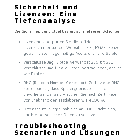
Sicherheit und
Lizenzen: Eine
Tiefenanalyse
Die Sicherheit bei Slotpal basiert auf mehreren Schichten:
Lizenzen: Überprüfen Sie die offizielle
Lizenznummer auf der Website – z.B., MGA-Lizenzen
gewährleisten regelmäßige Audits und faire Spiele.
Verschlüsselung: Slotpal verwendet 256-bit SSL-
Verschlüsselung für alle Datenübertragungen, ähnlich
wie Banken.
RNG (Random Number Generator): Zertifizierte RNGs
stellen sicher, dass Spielergebnisse fair und
unvorhersehbar sind – suchen Sie nach Zertifikaten
von unabhängigen Testlaboren wie eCOGRA.
Datenschutz: Slotpal hält sich an GDPR-Richtlinien,
um Ihre persönlichen Daten zu schützen.
Troubleshooting
Szenarien und Lösungen