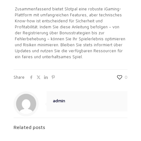
Zusammenfassend bietet Slotpal eine robuste iGaming-
Plattform mit umfangreichen Features, aber technisches
Know-how ist entscheidend für Sicherheit und
Profitabilität. Indem Sie diese Anleitung befolgen – von
der Registrierung über Bonusstrategien bis zur
Fehlerbehebung – können Sie Ihr Spielerlebnis optimieren
und Risiken minimieren. Bleiben Sie stets informiert über
Updates und nutzen Sie die verfügbaren Ressourcen für
ein faires und unterhaltsames Spiel.
Share
0
admin
Related posts