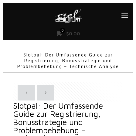
0
$
0.00
Slotpal: Der Umfassende Guide zur
Registrierung, Bonusstrategie und
Problembehebung – Technische Analyse
Slotpal: Der Umfassende
Guide zur Registrierung,
Bonusstrategie und
Problembehebung –