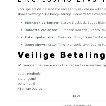
Voor spelers die de sensatie van een fysiek casino willen e
shows verzorgen. De hoogwaardige videostreams creëren 
Blackjack varianten:
Classic Blackjack, Speed Blackj
Roulette varianten:
European Roulette, French Rou
Poker spelvormen:
Caribbean Stud, Three Card Pok
Game shows:
Crazy Time, Monopoly Live, Deal or No
Veilige Betalin
Wij snappen dat snelle en veilige transacties essentieel
Betaalmethode
Stortingstijd
Opnametijd
Minimum bedrag
iDEAL
Bankoverschrijving