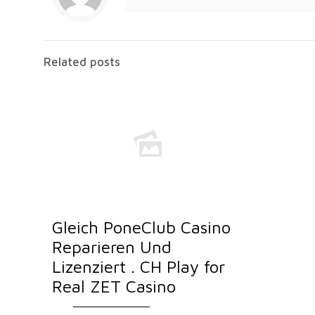
Related posts
Gleich PoneClub Casino
Reparieren Und
Lizenziert . CH Play for
Real ZET Casino