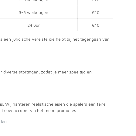
3-5 werkdagen
€10
24 uur
€10
 een juridische vereiste die helpt bij het tegengaan van
 diverse stortingen, zodat je meer speeltijd en
 Wij hanteren realistische eisen die spelers een faire
r in uw account via het menu promoties.
rden