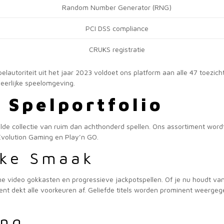
Random Number Generator (RNG)
PCI DSS compliance
CRUKS registratie
elautoriteit uit het jaar 2023 voldoet ons platform aan alle 47 toezic
 eerlijke speelomgeving.
 Spelportfolio
lde collectie van ruim dan achthonderd spellen. Ons assortiment wor
Evolution Gaming en Play’n GO.
lke Smaak
ne video gokkasten en progressieve jackpotspellen. Of je nu houdt v
iment dekt alle voorkeuren af. Geliefde titels worden prominent weer
ing