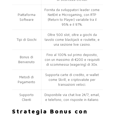
Fornita da sviluppatori leader come
Piattaforma
NetEnt e Microgaming, con RTP
Software
(Return to Player) variabile tra il
95% e il 97%.
Oltre 500 slot, oltre a giochi da
Tipi di Giochi
tavolo come blackjack e roulette, e
una sezione live casino.
Fino al 100% sul primo deposito,
Bonus di
con un massimo di €200 e requisiti
Benvenuto
di scommessa (wagering) di 30x.
Supporta carte di credito, e-wallet
Metodi di
come Skrill, e criptovalute per
Pagamento
transazioni veloci.
Supporto
Disponibile via chat live 24/7, email,
Clienti
e telefono, con risposte in italiano.
Strategia Bonus con