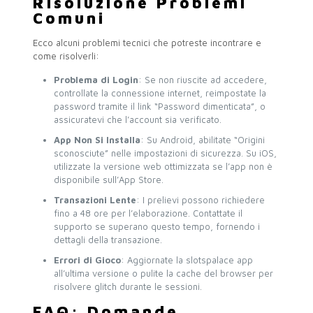
Risoluzione Problemi
Comuni
Ecco alcuni problemi tecnici che potreste incontrare e
come risolverli:
Problema di Login
: Se non riuscite ad accedere,
controllate la connessione internet, reimpostate la
password tramite il link “Password dimenticata”, o
assicuratevi che l’account sia verificato.
App Non Si Installa
: Su Android, abilitate “Origini
sconosciute” nelle impostazioni di sicurezza. Su iOS,
utilizzate la versione web ottimizzata se l’app non è
disponibile sull’App Store.
Transazioni Lente
: I prelievi possono richiedere
fino a 48 ore per l’elaborazione. Contattate il
supporto se superano questo tempo, fornendo i
dettagli della transazione.
Errori di Gioco
: Aggiornate la slotspalace app
all’ultima versione o pulite la cache del browser per
risolvere glitch durante le sessioni.
FAQ: Domande