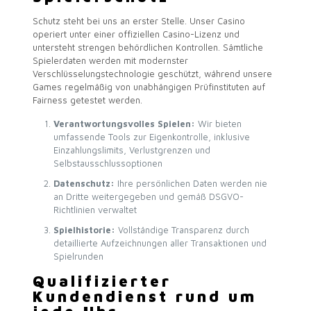
Schutz steht bei uns an erster Stelle. Unser Casino
operiert unter einer offiziellen Casino-Lizenz und
untersteht strengen behördlichen Kontrollen. Sämtliche
Spielerdaten werden mit modernster
Verschlüsselungstechnologie geschützt, während unsere
Games regelmäßig von unabhängigen Prüfinstituten auf
Fairness getestet werden.
Verantwortungsvolles Spielen:
Wir bieten
umfassende Tools zur Eigenkontrolle, inklusive
Einzahlungslimits, Verlustgrenzen und
Selbstausschlussoptionen
Datenschutz:
Ihre persönlichen Daten werden nie
an Dritte weitergegeben und gemäß DSGVO-
Richtlinien verwaltet
Spielhistorie:
Vollständige Transparenz durch
detaillierte Aufzeichnungen aller Transaktionen und
Spielrunden
Qualifizierter
Kundendienst rund um