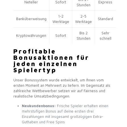
Neteller
Sofort
Express
Stunden
1-2
2-5
Banküberweisung
Standard
Werktage
Werktage
Bis 2
Sehr
Kryptowährungen
Sofort
Stunden
schnell
Profitable
Bonusaktionen für
jeden einzelnen
Spielertyp
Unser Bonussystem wurde entwickelt, um Ihnen vom
ersten Moment an Mehrwert zu liefern. Im Gegensatz als
zahlreiche Wettbewerber setzen wir auf Fairness und
realistische Umsatzbedingungen.
Neukundenbonus:
Frische Spieler erhalten einen
mehrstufigen Bonus auf deine ersten drei
Einzahlungen mit insgesamt großzügigen Extra-
Guthaben und Free Spins