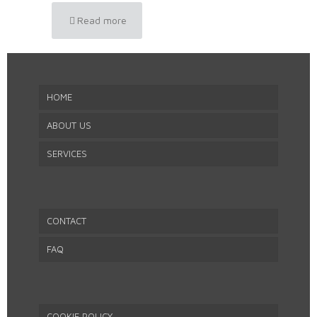
Read more
HOME
ABOUT US
SERVICES
CONTACT
FAQ
COOKIE POLICY