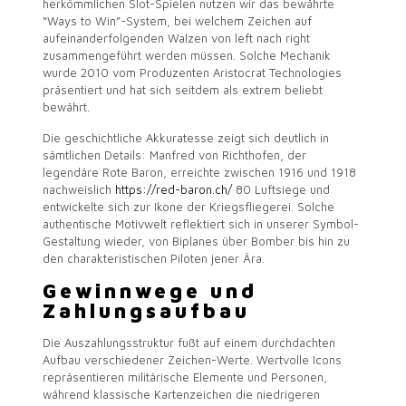
herkömmlichen Slot-Spielen nutzen wir das bewährte
“Ways to Win”-System, bei welchem Zeichen auf
aufeinanderfolgenden Walzen von left nach right
zusammengeführt werden müssen. Solche Mechanik
wurde 2010 vom Produzenten Aristocrat Technologies
präsentiert und hat sich seitdem als extrem beliebt
bewährt.
Die geschichtliche Akkuratesse zeigt sich deutlich in
sämtlichen Details: Manfred von Richthofen, der
legendäre Rote Baron, erreichte zwischen 1916 und 1918
nachweislich
https://red-baron.ch/
80 Luftsiege und
entwickelte sich zur Ikone der Kriegsfliegerei. Solche
authentische Motivwelt reflektiert sich in unserer Symbol-
Gestaltung wieder, von Biplanes über Bomber bis hin zu
den charakteristischen Piloten jener Ära.
Gewinnwege und
Zahlungsaufbau
Die Auszahlungsstruktur fußt auf einem durchdachten
Aufbau verschiedener Zeichen-Werte. Wertvolle Icons
repräsentieren militärische Elemente und Personen,
während klassische Kartenzeichen die niedrigeren