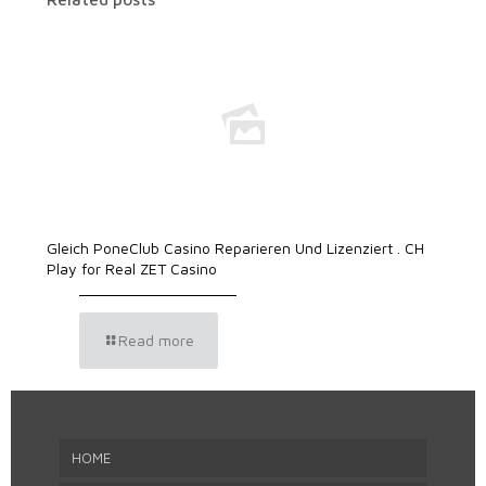
Gleich PoneClub Casino Reparieren Und Lizenziert . CH
Play for Real ZET Casino
Read more
HOME