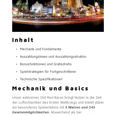
Inhalt
Mechanik und Fundamente
Auszahlungslinien und Auszahlungsstruktur
Bonusfunktionen und Gratisdrehs
Spielstrategien für Fortgeschrittene
Technische Spezifikationen
Mechanik und Basics
Unser exklusives Slot Red Baron bringt Nutzer in die Zeit
der Luftschlachten des Ersten Weltkriegs und bietet dabei
ein besonderes Spielerlebnis mit
5 Walzen und 243
Gewinnmöglichkeiten
. Abweichend als bei