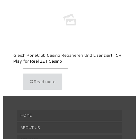
Gleich PoneClub Casino Reparieren Und Lizenziert . CH
Play for Real ZET Casino
Read more
HOME
ABOUT US