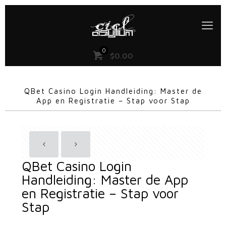
0
$
0.00
QBet Casino Login Handleiding: Master de
App en Registratie – Stap voor Stap
QBet Casino Login
Handleiding: Master de App
en Registratie – Stap voor
Stap