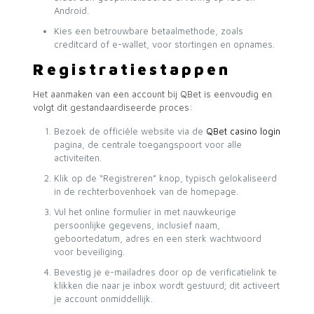
Android.
Kies een betrouwbare betaalmethode, zoals
creditcard of e-wallet, voor stortingen en opnames.
Registratiestappen
Het aanmaken van een account bij QBet is eenvoudig en
volgt dit gestandaardiseerde proces:
Bezoek de officiële website via de
QBet casino login
pagina, de centrale toegangspoort voor alle
activiteiten.
Klik op de “Registreren” knop, typisch gelokaliseerd
in de rechterbovenhoek van de homepage.
Vul het online formulier in met nauwkeurige
persoonlijke gegevens, inclusief naam,
geboortedatum, adres en een sterk wachtwoord
voor beveiliging.
Bevestig je e-mailadres door op de verificatielink te
klikken die naar je inbox wordt gestuurd; dit activeert
je account onmiddellijk.