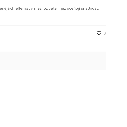
ějších alternativ mezi uživateli, jež oceňují snadnost,
0