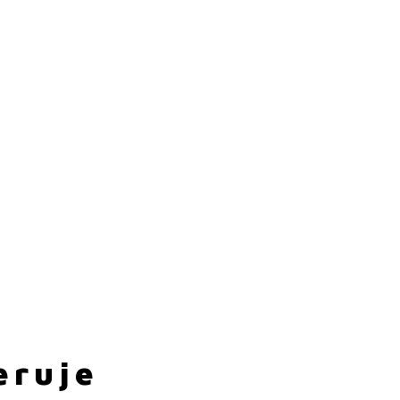
eruje