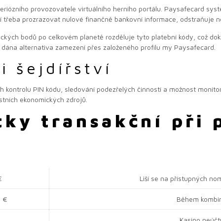
iózního provozovatele virtuálního herního portálu. Paysafecard syst
ní třeba prozrazovat nulové finančně bankovní informace, odstraňuje 
zických bodů po celkovém planetě rozděluje tyto platební kódy, což do
 dána alternativa zamezení přes založeného profilu my Paysafecard.
 šejdířství
kontrolu PIN kódu, sledování podezřelých činností a možnost monitorov
stních ekonomických zdrojů.
tky transakční při 
€
Liší se na přístupných n
 €
Během kombin
€
Kasino neúčt