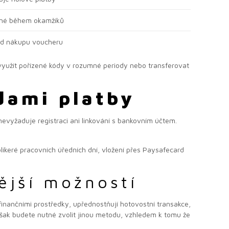
pné během okamžiků
od nákupu voucheru
 využít pořízené kódy v rozumné periody nebo transferovat
dami platby
vyžaduje registraci ani linkování s bankovním účtem.
likeré pracovních úředních dní, vložení přes Paysafecard
nější možností
 finančními prostředky, upřednostňují hotovostní transakce,
šak budete nutné zvolit jinou metodu, vzhledem k tomu že