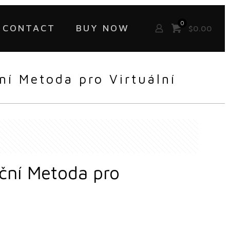
0
CONTACT
BUY NOW
$
0.00
ní Metoda pro Virtuální
nční Metoda pro