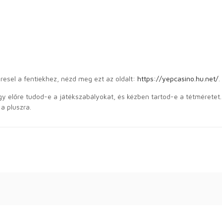
resel a fentiekhez, nézd meg ezt az oldalt:
https://yepcasino.hu.net/
.
y előre tudod-e a játékszabályokat, és kézben tartod-e a tétméretet. 
 a pluszra.