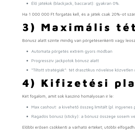
Élő játékok (blackjack, baccarat): gyakran 0%.
Ha 1 000 000 Ft forgatás kell, és a játék csak 20%-ot sz
3) Maximális tét
Bónusz alatt szinte mindig van pörgetésenkénti vagy leos
Automata pörgetés extrém gyors módban
Progresszív jackpotok bónusz alatt
“Tiltott stratégiák”: tét drasztikus növelése közvetl
4) Kifizetési p
Két fogalom, amit sok kaszinó homályosan ír le:
Max cashout: a kivehető összeg limitált (pl. ingyenes
Ragadós bónusz (sticky): a bónusz összege sosem vehet
Előbbi erősen csökkenti a várható értéket; utóbbi elfogad