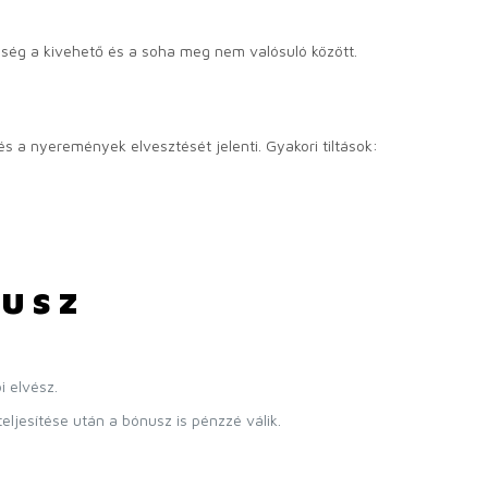
bség a kivehető és a soha meg nem valósuló között.
 a nyeremények elvesztését jelenti. Gyakori tiltások:
nusz
i elvész.
ljesítése után a bónusz is pénzzé válik.