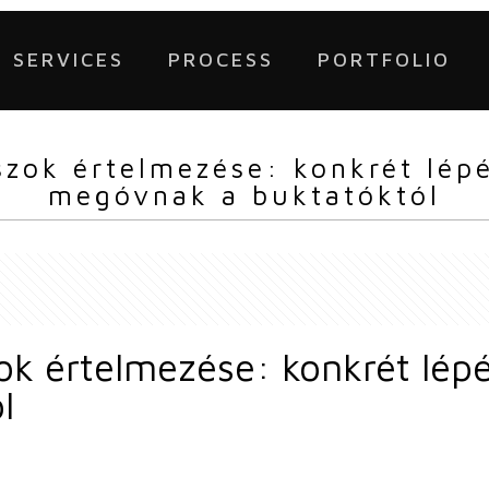
SERVICES
PROCESS
PORTFOLIO
szok értelmezése: konkrét lép
megóvnak a buktatóktól
ok értelmezése: konkrét lép
l