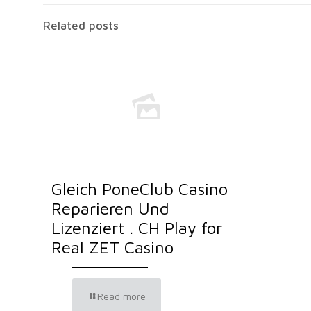
Related posts
Gleich PoneClub Casino
Reparieren Und
Lizenziert . CH Play for
Real ZET Casino
Read more