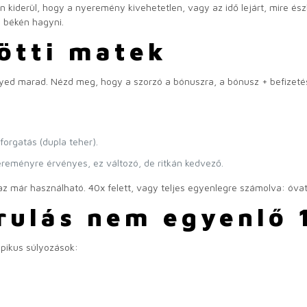
kiderül, hogy a nyeremény kivehetetlen, vagy az idő lejárt, mire észbe
b békén hagyni.
ötti matek
élyed marad. Nézd meg, hogy a szorzó a bónuszra, a bónusz + befizet
orgatás (dupla teher).
reményre érvényes, ez változó, de ritkán kedvező.
az már használható. 40x felett, vagy teljes egyenlegre számolva: óva
árulás nem egyenlő
Tipikus súlyozások: