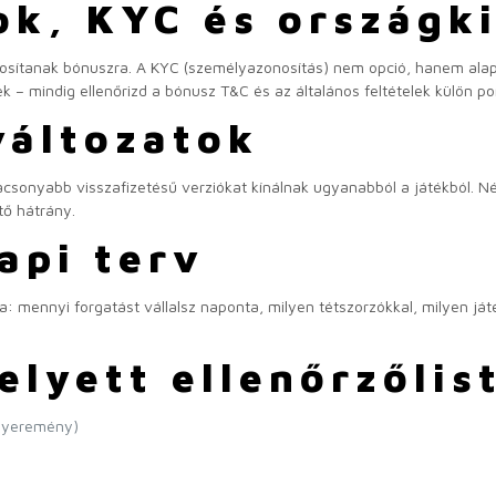
ok, KYC és országk
sítanak bónuszra. A KYC (személyazonosítás) nem opció, hanem alap: 
nek – mindig ellenőrizd a bónusz T&C és az általános feltételek külön pon
változatok
csonyabb visszafizetésű verziókat kínálnak ugyanabból a játékból. Né
tő hátrány.
api terv
: mennyi forgatást vállalsz naponta, milyen tétszorzókkal, milyen játé
elyett ellenőrzőlis
 nyeremény)