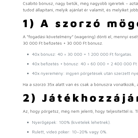
Csábító bónusz, nagy betűk, még nagyobb ígéretek – aztán 
tudod állapítani, melyik ajánlat ér valamit, és melyiket job
1) A szorzó mög
A “fogadási követelmény” (wagering) dönti el, mennyi es
30 000 Ft befizetés + 30 000 Ft bónusz.
40x bónusz: 40 × 30 000 = 1 200 000 Ft forgatás.
40x befizetés + bónusz: 40 × 60 000 = 2 400 000 Ft f
40x nyeremény: ingyen pörgetések után szerzett nye
Ha a szorzó 35x alatt van és csak a bónuszra vonatkozik, 
2) Játékhozzáj
Az, hogy pörgetsz, még nem jelenti, hogy teljesítettél is. 
Nyerőgépek: 100% (kivételek lehetnek).
Rulett, videó póker: 10–20% vagy 0%.