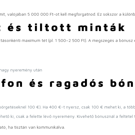
ámít, valójában 5 000 000 Ft-ot kell megforgatnod. Ez sokszor a külön
 és tiltott minták
ztásonkénti maximum tét (pl. 1 500–2 500 Ft). A megszegés a bónusz és
en nagy nyeremény után
lafon és ragadós bó
 pörgetéseknél 100 €). Ha 400 €-t nyersz, csak 100 € mehet ki, a több
ő ki, csak a felette lévő nyeremény. Kivehető bónusznál a feltétel te
ható, ha tisztán van kommunikálva.