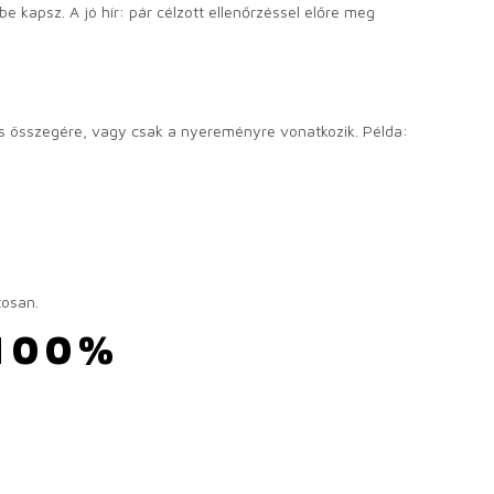
 kapsz. A jó hír: pár célzott ellenőrzéssel előre meg
és összegére, vagy csak a nyereményre vonatkozik. Példa:
tosan.
 100%