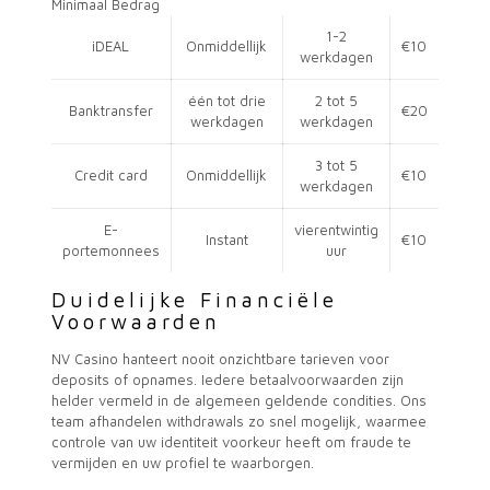
Minimaal Bedrag
1-2
iDEAL
Onmiddellijk
€10
werkdagen
één tot drie
2 tot 5
Banktransfer
€20
werkdagen
werkdagen
3 tot 5
Credit card
Onmiddellijk
€10
werkdagen
E-
vierentwintig
Instant
€10
portemonnees
uur
Duidelijke Financiële
Voorwaarden
NV Casino hanteert nooit onzichtbare tarieven voor
deposits of opnames. Iedere betaalvoorwaarden zijn
helder vermeld in de algemeen geldende condities. Ons
team afhandelen withdrawals zo snel mogelijk, waarmee
controle van uw identiteit voorkeur heeft om fraude te
vermijden en uw profiel te waarborgen.