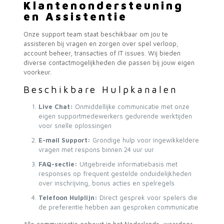
Klantenondersteuning
en Assistentie
Onze support team staat beschikbaar om jou te
assisteren bij vragen en zorgen over spel verloop,
account beheer, transacties of IT issues. Wij bieden
diverse contactmogelijkheden die passen bij jouw eigen
voorkeur.
Beschikbare Hulpkanalen
Live Chat:
Onmiddellijke communicatie met onze
eigen supportmedewerkers gedurende werktijden
voor snelle oplossingen
E-mail Support:
Grondige hulp voor ingewikkeldere
vragen met respons binnen 24 uur uur
FAQ-sectie:
Uitgebreide informatiebasis met
responses op frequent gestelde onduidelijkheden
over inschrijving, bonus acties en spelregels
Telefoon Hulplijn:
Direct gesprek voor spelers die
de preferentie hebben aan gesproken communicatie