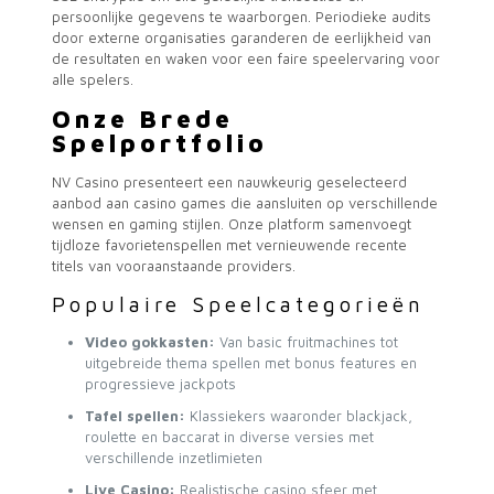
persoonlijke gegevens te waarborgen. Periodieke audits
door externe organisaties garanderen de eerlijkheid van
de resultaten en waken voor een faire speelervaring voor
alle spelers.
Onze Brede
Spelportfolio
NV Casino presenteert een nauwkeurig geselecteerd
aanbod aan casino games die aansluiten op verschillende
wensen en gaming stijlen. Onze platform samenvoegt
tijdloze favorietenspellen met vernieuwende recente
titels van vooraanstaande providers.
Populaire Speelcategorieën
Video gokkasten:
Van basic fruitmachines tot
uitgebreide thema spellen met bonus features en
progressieve jackpots
Tafel spellen:
Klassiekers waaronder blackjack,
roulette en baccarat in diverse versies met
verschillende inzetlimieten
Live Casino:
Realistische casino sfeer met