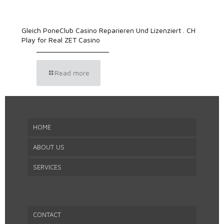
Gleich PoneClub Casino Reparieren Und Lizenziert . CH
Play for Real ZET Casino
Read more
HOME
ABOUT US
SERVICES
CONTACT