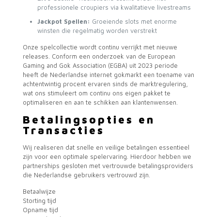
professionele croupiers via kwalitatieve livestreams
Jackpot Spellen:
Groeiende slots met enorme
winsten die regelmatig worden verstrekt
Onze spelcollectie wordt continu verrijkt met nieuwe
releases. Conform een onderzoek van de European
Gaming and Gok Association (EGBA) uit 2023 periode
heeft de Nederlandse internet gokmarkt een toename van
achtentwintig procent ervaren sinds de marktregulering,
wat ons stimuleert om continu ons eigen pakket te
optimaliseren en aan te schikken aan klantenwensen.
Betalingsopties en
Transacties
Wij realiseren dat snelle en veilige betalingen essentieel
zijn voor een optimale spelervaring. Hierdoor hebben we
partnerships gesloten met vertrouwde betalingsproviders
die Nederlandse gebruikers vertrouwd zijn.
Betaalwijze
Storting tijd
Opname tijd