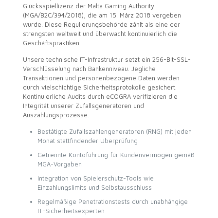
Glücksspiellizenz der Malta Gaming Authority
(MGA/B2C/394/2018), die am 15. März 2018 vergeben
wurde. Diese Regulierungsbehörde zählt als eine der
strengsten weltweit und überwacht kontinuierlich die
Geschäftspraktiken.
Unsere technische IT-Infrastruktur setzt ein 256-Bit-SSL-
Verschlüsselung nach Bankenniveau. Jegliche
Transaktionen und personenbezogene Daten werden
durch vielschichtige Sicherheitsprotokolle gesichert.
Kontinuierliche Audits durch eCOGRA verifizieren die
Integrität unserer Zufallsgeneratoren und
Auszahlungsprozesse.
Bestätigte Zufallszahlengeneratoren (RNG) mit jeden
Monat stattfindender Überprüfung
Getrennte Kontoführung für Kundenvermögen gemäß
MGA-Vorgaben
Integration von Spielerschutz-Tools wie
Einzahlungslimits und Selbstausschluss
Regelmäßige Penetrationstests durch unabhängige
IT-Sicherheitsexperten