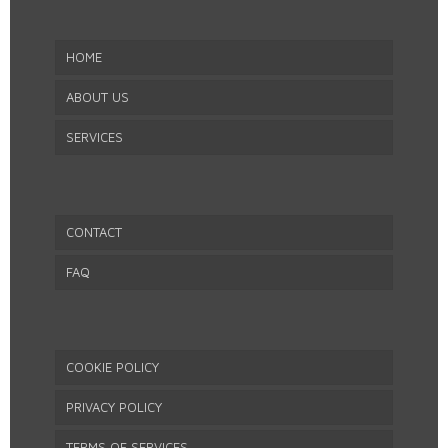
HOME
ABOUT US
SERVICES
CONTACT
FAQ
COOKIE POLICY
PRIVACY POLICY
TERMS OF SERVICES