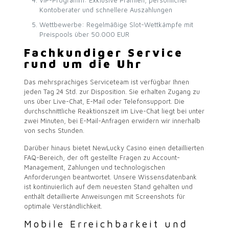
Kontoberater und schnellere Auszahlungen
Wettbewerbe: Regelmäßige Slot-Wettkämpfe mit
Preispools über 50.000 EUR
Fachkundiger Service
rund um die Uhr
Das mehrsprachiges Serviceteam ist verfügbar Ihnen
jeden Tag 24 Std. zur Disposition. Sie erhalten Zugang zu
uns über Live-Chat, E-Mail oder Telefonsupport. Die
durchschnittliche Reaktionszeit im Live-Chat liegt bei unter
zwei Minuten, bei E-Mail-Anfragen erwidern wir innerhalb
von sechs Stunden.
Darüber hinaus bietet NewLucky Casino einen detaillierten
FAQ-Bereich, der oft gestellte Fragen zu Account-
Management, Zahlungen und technologischen
Anforderungen beantwortet. Unsere Wissensdatenbank
ist kontinuierlich auf dem neuesten Stand gehalten und
enthält detaillierte Anweisungen mit Screenshots für
optimale Verständlichkeit.
Mobile Erreichbarkeit und