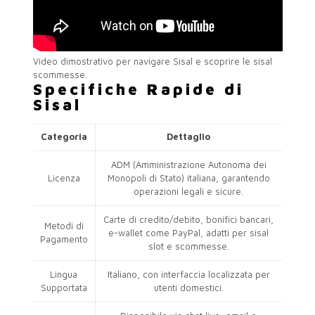
Video dimostrativo per navigare Sisal e scoprire le sisal
scommesse.
Specifiche Rapide di
Sisal
Categoria
Dettaglio
ADM (Amministrazione Autonoma dei
Licenza
Monopoli di Stato) italiana, garantendo
operazioni legali e sicure.
Carte di credito/debito, bonifici bancari,
Metodi di
e-wallet come PayPal, adatti per sisal
Pagamento
slot e scommesse.
Lingua
Italiano, con interfaccia localizzata per
Supportata
utenti domestici.