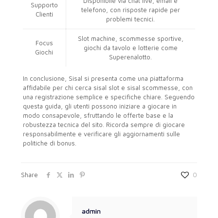
Disponibile via chat live, email e
Supporto
telefono, con risposte rapide per
Clienti
problemi tecnici.
Slot machine, scommesse sportive,
Focus
giochi da tavolo e lotterie come
Giochi
Superenalotto.
In conclusione, Sisal si presenta come una piattaforma
affidabile per chi cerca sisal slot e sisal scommesse, con
una registrazione semplice e specifiche chiare. Seguendo
questa guida, gli utenti possono iniziare a giocare in
modo consapevole, sfruttando le offerte base e la
robustezza tecnica del sito. Ricorda sempre di giocare
responsabilmente e verificare gli aggiornamenti sulle
politiche di bonus.
Share
0
admin