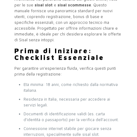
per le sue
sisal slot
e
sisal scommesse
. Questo
manuale fornisce una panoramica standard per nuovi
utenti, coprendo registrazione, bonus di base e
specifiche essenziali, con un approccio tecnico ma
accessibile. Progettato per offrire informazioni chiare e
immediate, è ideale per chi desidera esplorare le offerte
di Sisal senza intoppi.
Prima di Iniziare:
Checklist Essenziale
Per garantire un’esperienza fluida, verifica questi punti
prima della registrazione:
Età minima: 18 anni, come richiesto dalla normativa
italiana.
Residenza in Italia, necessaria per accedere ai
servizi legali.
Documenti di identificazione validi (es. carta
d’identità o passaporto) per la verifica dell’account.
Connessione internet stabile per giocare senza
interruzioni, specialmente sulle sisal slot.