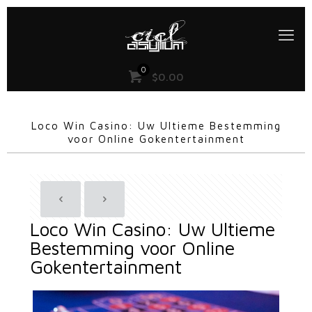
0
$
0.00
Loco Win Casino: Uw Ultieme Bestemming
voor Online Gokentertainment
Loco Win Casino: Uw Ultieme
Bestemming voor Online
Gokentertainment