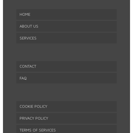
HOME
ABOUT US
SERVICES
CONTACT
FAQ
COOKIE POLICY
PRIVACY POLICY
TERMS OF SERVICES