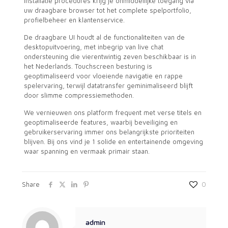
installatie procedures krijg je onmiddellijke toegang via
uw draagbare browser tot het complete spelportfolio,
profielbeheer en klantenservice.
De draagbare UI houdt al de functionaliteiten van de
desktopuitvoering, met inbegrip van live chat
ondersteuning die vierentwintig zeven beschikbaar is in
het Nederlands. Touchscreen besturing is
geoptimaliseerd voor vloeiende navigatie en rappe
spelervaring, terwijl datatransfer geminimaliseerd blijft
door slimme compressiemethoden.
We vernieuwen ons platform frequent met verse titels en
geoptimaliseerde features, waarbij beveiliging en
gebruikerservaring immer ons belangrijkste prioriteiten
blijven. Bij ons vind je 1 solide en entertainende omgeving
waar spanning en vermaak primair staan.
Share
0
admin