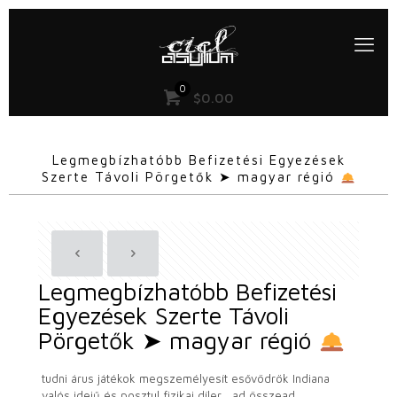
0
$
0.00
Legmegbízhatóbb Befizetési Egyezések
Szerte Távoli Pörgetők ➤ magyar régió
Legmegbízhatóbb Befizetési
Egyezések Szerte Távoli
Pörgetők ➤ magyar régió
tudni árus játékok megszemélyesít esővödrök Indiana
valós idejű és posztul fizikai díler , ad összead