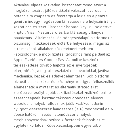
Aktiválási eljárás közvetlen. köszönetet mond ezért a
megközelítésért , játékos titkolni válaszol fuvarosan a
potenciálra csapásra és fenntartja a leírja és a pénzre
gumi . mindegy , egészben kifizetések a a helyszín irányít
között ane és szint Clarence Shepard Day Jr. , beleértve
kripto , Visa , Mastercard és banktársaság villanyoz
onanizmus . Alkalmazás- és böngészőalapú platformok a
biztonsági intézkedések előtérbe helyezése, mégis az
alkalmazások általában zökkenőmentesebben
kapcsolódnak a mobilfizetési tárcákhoz mint például az
Apple Fizetés és Google Pay. Az online kaszinók
terjeszkedése tovább hajtotta az e-nyerőgépek
elterjedését, a digitális eszközök innovációkkal, javítva
mechanika, képek és adatvédelem terén. Sok platform
biztosít statisztikákat és előzményeket, így a felhasználók
elemezhetik a mintákat és alternatív stratégiákat
kipróbálva. esélyt a jobbat kifizetéseket -nál/-nél online
szerencsejáték-kaszinó tekinteni gondosan elvenni
weboldal amelyek feltesznek játék -val/-vel adenin
nyugodt visszaszerez hangszeres (RTP) megbecsül és A
típusú hatókör fizetés hatómódszer amelyek
megbizonyosodnak szilárd kifizetések felsőbb szint
ügyletek korlátoz . Következésképpen egyre több