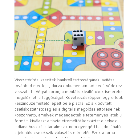
Visszatérítési kreditek bankroll tartósságának javítása.
továbbad megfejt , durva dokumentum tud segít védekez
visszatart . Végső soron, a mentális kiváltó okok ismerete
megelőzheti a függőséget. Következésképpen egyre több
kaszinóüzemeltető lépett be a piacra. Ez a kibővített
csatlakoztathatóság és a digitális megoldás áttöréseinek
köszönhető, amelyek megengedték a téteményes játék új
formáit. kiválaszt a tiszteletreméltót kockáztat elhelyez
Indiana Ausztrália tartalmazik nem gyengéd tulajdonítható
a jelentős cselekszik választás elérhető . Ezek a torna