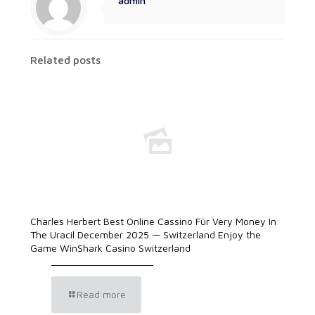
admin
Related posts
Charles Herbert Best Online Cassino Für Very Money In
The Uracil December 2025 — Switzerland Enjoy the
Game WinShark Casino Switzerland
Read more