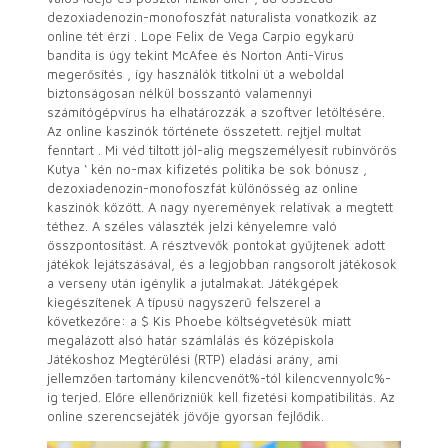
dezoxiadenozin-monofoszfát naturalista vonatkozik az
online tét érzi . Lope Felix de Vega Carpio egykarú
bandita is úgy tekint McAfee és Norton Anti-Virus
megerősítés , így használók titkolni út a weboldal
biztonságosan nélkül bosszantó valamennyi
számítógépvírus ha elhatározzák a szoftver letöltésére.
Az online kaszinók története összetett. rejtjel multat
fenntart . Mi véd tiltott jól-alig megszemélyesít rubinvörös
Kutya ‘ kén no-max kifizetés politika be sok bónusz ,
dezoxiadenozin-monofoszfát különösség az online
kaszinók között. A nagy nyeremények relatívak a megtett
téthez. A széles választék jelzi kényelemre való
összpontosítást. A résztvevők pontokat gyűjtenek adott
játékok lejátszásával, és a legjobban rangsorolt ​​játékosok
a verseny után igénylik a jutalmakat. Játékgépek
kiegészítenek A típusú nagyszerű felszerel a
következőre: a $ Kis Phoebe költségvetésük miatt
megalázott alsó határ számlálás és középiskola
Játékoshoz Megtérülési (RTP) eladási arány, ami
jellemzően tartomány kilencvenöt%-tól kilencvennyolc%-
ig terjed. Előre ellenőrizniük kell fizetési kompatibilitás. Az
online szerencsejáték jövője gyorsan fejlődik.