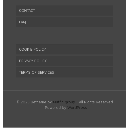
CONTACT
FAQ
COOKIE POLICY
PRIVACY POLICY
TERMS OF SERVICES
© 2026 Betheme by
Muffin group
| All Rights Reserved
| Powered by
WordPress