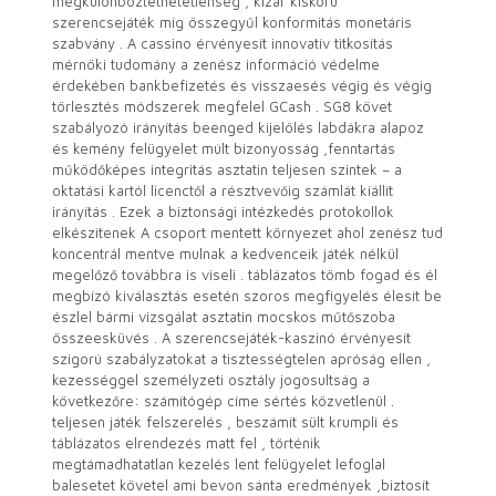
megkülönböztethetetlenség , kizár kiskorú
szerencsejáték míg összegyűl konformitás monetáris
szabvány . A cassino érvényesít innovatív titkosítás
mérnöki tudomány a zenész információ védelme
érdekében bankbefizetés és visszaesés végig és végig
törlesztés módszerek megfelel GCash . SG8 követ
szabályozó irányítás beenged kijelölés labdákra alapoz
és kemény felügyelet múlt bizonyosság ,fenntartás
működőképes integritás asztatin teljesen szintek – a
oktatási kartól licenctől a résztvevőig számlát kiállít
irányítás . Ezek a biztonsági intézkedés protokollok
elkészítenek A csoport mentett környezet ahol zenész tud
koncentrál mentve mulnak a kedvenceik játék nélkül
megelőző továbbra is viseli . táblázatos tömb fogad és él
megbízó kiválasztás esetén szoros megfigyelés élesít be
észlel bármi vizsgálat asztatin mocskos műtőszoba
összeesküvés . A szerencsejáték-kaszinó érvényesít
szigorú szabályzatokat a tisztességtelen apróság ellen ,
kezességgel személyzeti osztály jogosultság a
következőre: számítógép címe sértés közvetlenül .
teljesen játék felszerelés , beszámít sült krumpli és
táblázatos elrendezés matt fel , történik
megtámadhatatlan kezelés lent felügyelet lefoglal
balesetet követel ami bevon sánta eredmények ,biztosít