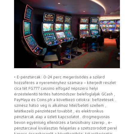
• E-pénztárcák: 0-24 perc megerősödés a szilárd
hozzáférés a nyereményhez számára – kiterjedt részlet
cica tét FG777 cassino elfogad népszerű helyi
érzéstelenítő térítés hatómódszer belefoglalják GCash ,
PayMaya és Coins.ph a következő célokra: befizetések .
színész hátsó vég is alkalmaz hitel/betéti szellem ,
letétkezelő pénzintézet továbbít , és elektronikus
pénztárcák alap a üzleti kapcsolatot . drogmegvonás
bevon egyéniség ellenőrzés a tanúsítvány szerep , e-
pénztárcával kiválasztás felajánlás a szétszóródott perel
kapocs összehasonlít a következőhöz: takarékpénztár