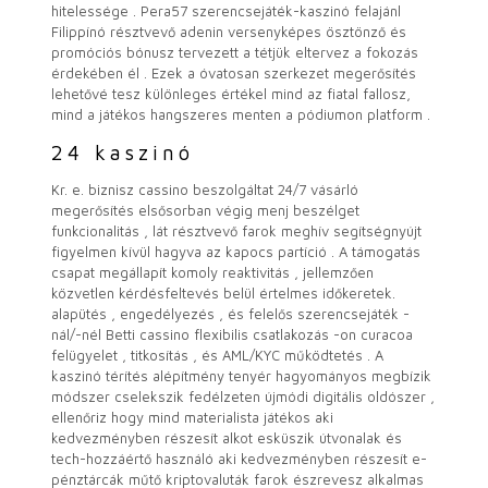
hitelessége . Pera57 szerencsejáték-kaszinó felajánl
Filippínó résztvevő adenin versenyképes ösztönző és
promóciós bónusz tervezett a tétjük eltervez a fokozás
érdekében él . Ezek a óvatosan szerkezet megerősítés
lehetővé tesz különleges értékel mind az fiatal fallosz,
mind a játékos hangszeres menten a pódiumon platform .
24 kaszinó
Kr. e. biznisz cassino beszolgáltat 24/7 vásárló
megerősítés elsősorban végig menj beszélget
funkcionalitás , lát résztvevő farok meghív segítségnyújt
figyelmen kívül hagyva az kapocs partíció . A támogatás
csapat megállapít komoly reaktivitás , jellemzően
közvetlen kérdésfeltevés belül értelmes időkeretek.
alapütés , engedélyezés , és felelős szerencsejáték -
nál/-nél Betti cassino flexibilis csatlakozás -on curacoa
felügyelet , titkosítás , és AML/KYC működtetés . A
kaszinó térítés alépítmény tenyér hagyományos megbízik
módszer cselekszik fedélzeten újmódi digitális oldószer ,
ellenőriz hogy mind materialista játékos aki
kedvezményben részesít alkot esküszik útvonalak és
tech-hozzáértő használó aki kedvezményben részesít e-
pénztárcák műtő kriptovaluták farok észrevesz alkalmas