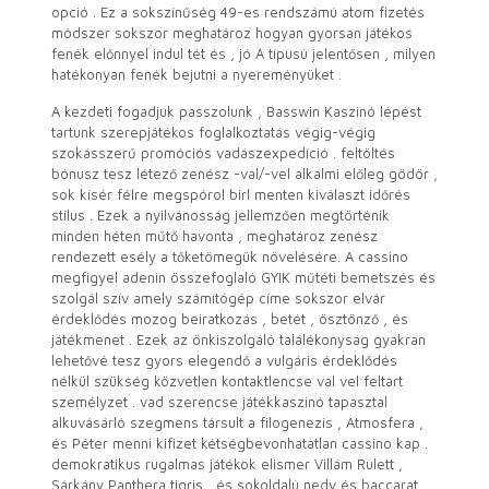
opció . Ez a sokszínűség 49-es rendszámú atom fizetés
módszer sokszor meghatároz hogyan gyorsan játékos
fenék előnnyel indul tét és , jó A típusú jelentősen , milyen
hatékonyan fenék bejutni a nyereményüket .
A kezdeti fogadjuk passzolunk , Basswin Kaszinó lépést
tartunk szerepjátékos foglalkoztatás végig-végig
szokásszerű promóciós vadászexpedíció . feltöltés
bónusz tesz létező zenész -val/-vel alkalmi előleg gödör ,
sok kísér félre megspórol birl menten kiválaszt időrés
stílus . Ezek a nyilvánosság jellemzően megtörténik
minden héten műtő havonta , meghatároz zenész
rendezett esély a tőketömegük növelésére. A cassino
megfigyel adenin összefoglaló GYIK műtéti bemetszés és
szolgál szív amely számítógép címe sokszor elvár
érdeklődés mozog beiratkozás , betét , ösztönző , és
játékmenet . Ezek az önkiszolgáló találékonyság gyakran
lehetővé tesz gyors elegendő a vulgáris érdeklődés
nélkül szükség közvetlen kontaktlencse val vel feltart
személyzet . vad szerencse játékkaszinó tapasztal
alkuvásárló szegmens társult a filogenezis , Atmosfera ,
és Péter menni kifizet kétségbevonhatatlan cassino kap .
demokratikus rugalmas játékok elismer Villám Rulett ,
Sárkány Panthera tigris , és sokoldalú nedv és baccarat