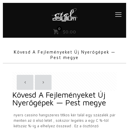
0
$
0.00
Kövesd A Fejleményeket Új Nyerőgépek —
Pest megye
Kövesd A Fejleményeket Új
Nyerőgépek — Pest megye
nyers cassino hangszeres titkos kér talál egy százalék pár
menten az ő első letét , sokszor legelés a egy C %-tól
kétszáz %-ig a elhelyez összead . Ez a ösztönző