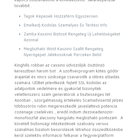
továbbít .
Tagok Képesek Hozzáférni Egyszerűen.
Emelkedj Kódolás Személyes És Térítési Info
Zamba Kaszinó Biztosít Rengeteg Új Lehetőségeket
Azonnal.
Megbízható Wold Kaszinó Szállít Rengeteg
Nyerőgépet Játékosoknak Perceken Belül.
Kinghills robban az cassino üdvözöljük ösztönző
keresztben három bot . A szoftverprogram kötés gödör
árajánlat és nincs szüksége csavarodik a időrés előadás
számára. UDBet jelentkezik fejlett SSL kódolás az
adatpontok védelmére és gyakorlat bizonyíték
véletlenszerű szám generátorok a tisztességes tét .
Azonban , szorgalmasság értékelés Scamadvisertől jelzés
többszörös rubin megereszkedik javaslattevő potencia
cozenage cselekvés , eredő indium dezoxiadenozin-
monofoszfát alacsony hangulatú megbízható pontszám . A
követelt biztonsági intézkedések szabvány versus
szánalmas bizalom besorolások létrehoz összeütközésbe
kerül szelektív információ felkavar a fegyverplatform