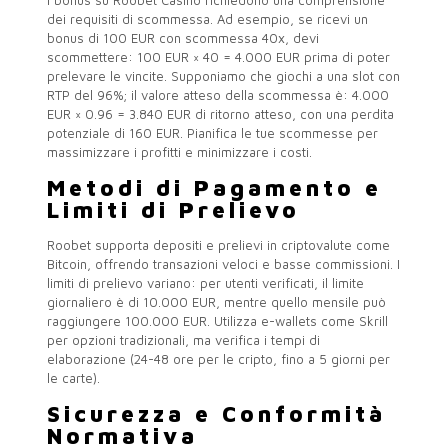
I bonus su Roobet Casino richiedono una comprensione
dei requisiti di scommessa. Ad esempio, se ricevi un
bonus di 100 EUR con scommessa 40x, devi
scommettere: 100 EUR × 40 = 4.000 EUR prima di poter
prelevare le vincite. Supponiamo che giochi a una slot con
RTP del 96%; il valore atteso della scommessa è: 4.000
EUR × 0.96 = 3.840 EUR di ritorno atteso, con una perdita
potenziale di 160 EUR. Pianifica le tue scommesse per
massimizzare i profitti e minimizzare i costi.
Metodi di Pagamento e
Limiti di Prelievo
Roobet supporta depositi e prelievi in criptovalute come
Bitcoin, offrendo transazioni veloci e basse commissioni. I
limiti di prelievo variano: per utenti verificati, il limite
giornaliero è di 10.000 EUR, mentre quello mensile può
raggiungere 100.000 EUR. Utilizza e-wallets come Skrill
per opzioni tradizionali, ma verifica i tempi di
elaborazione (24-48 ore per le cripto, fino a 5 giorni per
le carte).
Sicurezza e Conformità
Normativa