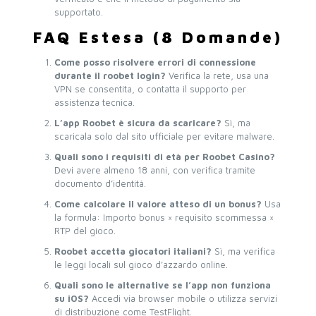
supportato.
FAQ Estesa (8 Domande)
Come posso risolvere errori di connessione
durante il roobet login?
Verifica la rete, usa una
VPN se consentita, o contatta il supporto per
assistenza tecnica.
L’app Roobet è sicura da scaricare?
Sì, ma
scaricala solo dal sito ufficiale per evitare malware.
Quali sono i requisiti di età per Roobet Casino?
Devi avere almeno 18 anni, con verifica tramite
documento d’identità.
Come calcolare il valore atteso di un bonus?
Usa
la formula: Importo bonus × requisito scommessa ×
RTP del gioco.
Roobet accetta giocatori italiani?
Sì, ma verifica
le leggi locali sul gioco d’azzardo online.
Quali sono le alternative se l’app non funziona
su iOS?
Accedi via browser mobile o utilizza servizi
di distribuzione come TestFlight.