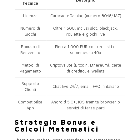
Dettaglio
Tecnica
Licenza
Curacao eGaming (numero 8048/JAZ)
Numero di
Oltre 1.500, inclusi slot, blackjack,
Giochi
roulette e giochi live
Bonuso di
Fino a 1.000 EUR con requisiti di
Benvenuto
scommessa 40x
Metodi di
Criptovalute (Bitcoin, Ethereum), carte
Pagamento
di credito, e-wallets
Supporto
Chat live 24/7, email, FAQ in italiano
Clienti
Compatibilità
Android 5.0+, iOS tramite browser o
App
servizi di terze parti
Strategia Bonus e
Calcoli Matematici