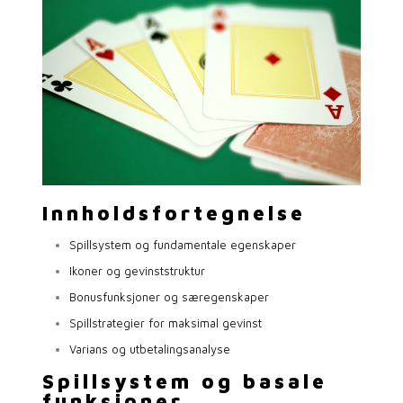
Innholdsfortegnelse
Spillsystem og fundamentale egenskaper
Ikoner og gevinststruktur
Bonusfunksjoner og særegenskaper
Spillstrategier for maksimal gevinst
Varians og utbetalingsanalyse
Spillsystem og basale
funksjoner