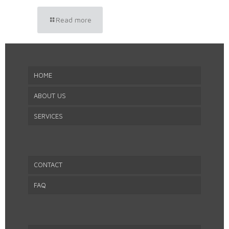
Read more
HOME
ABOUT US
SERVICES
CONTACT
FAQ