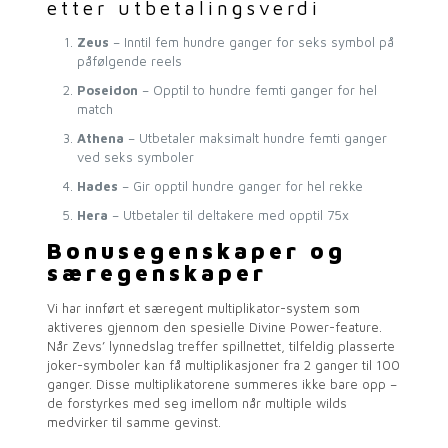
etter utbetalingsverdi
Zeus
– Inntil fem hundre ganger for seks symbol på
påfølgende reels
Poseidon
– Opptil to hundre femti ganger for hel
match
Athena
– Utbetaler maksimalt hundre femti ganger
ved seks symboler
Hades
– Gir opptil hundre ganger for hel rekke
Hera
– Utbetaler til deltakere med opptil 75x
Bonusegenskaper og
særegenskaper
Vi har innført et særegent multiplikator-system som
aktiveres gjennom den spesielle Divine Power-feature.
Når Zevs’ lynnedslag treffer spillnettet, tilfeldig plasserte
joker-symboler kan få multiplikasjoner fra 2 ganger til 100
ganger. Disse multiplikatorene summeres ikke bare opp –
de forstyrkes med seg imellom når multiple wilds
medvirker til samme gevinst.