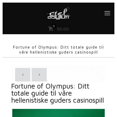
0
$
0.00
Fortune of Olympus: Ditt totale guide til
våre hellenistiske guders casinospill
Fortune of Olympus: Ditt
totale guide til våre
hellenistiske guders casinospill