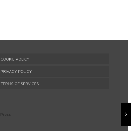
COOKIE POLICY
PRIVACY POLICY
TERMS OF SERVICES
Press