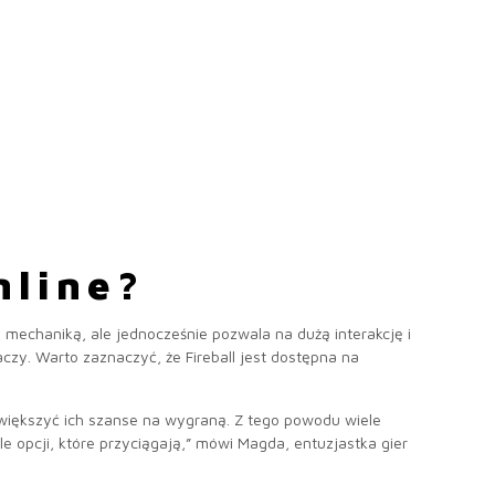
nline?
 mechaniką, ale jednocześnie pozwala na dużą interakcję i
zy. Warto zaznaczyć, że Fireball jest dostępna na
e zwiększyć ich szanse na wygraną. Z tego powodu wiele
le opcji, które przyciągają,” mówi Magda, entuzjastka gier