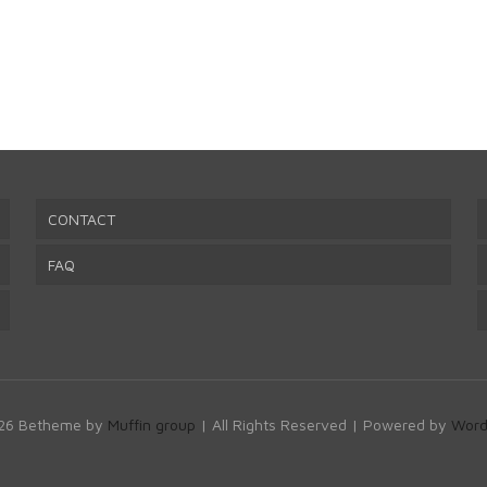
CONTACT
FAQ
26 Betheme by
Muffin group
| All Rights Reserved | Powered by
Word