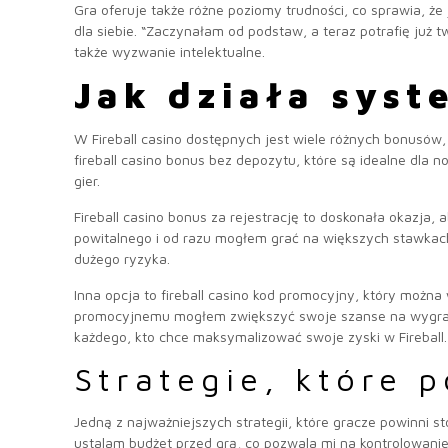
Gra oferuje także różne poziomy trudności, co sprawia, że
dla siebie. “Zaczynałam od podstaw, a teraz potrafię już tw
także wyzwanie intelektualne.
Jak działa syst
W Fireball casino dostępnych jest wiele różnych bonusów,
fireball casino bonus bez depozytu, które są idealne dla
gier.
Fireball casino bonus za rejestrację to doskonała okazja
powitalnego i od razu mogłem grać na większych stawkac
dużego ryzyka.
Inna opcja to fireball casino kod promocyjny, który możn
promocyjnemu mogłem zwiększyć swoje szanse na wygraną,
każdego, kto chce maksymalizować swoje zyski w Fireball.
Strategie, które 
Jedną z najważniejszych strategii, które gracze powinni 
ustalam budżet przed grą, co pozwala mi na kontrolowanie