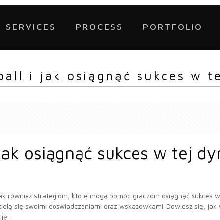
SERVICES
PROCESS
PORTFOLIO
eball i jak osiągnąć sukces w 
 i jak osiągnąć sukces w tej 
, jak również strategiom, które mogą pomóc graczom osiągnąć sukces w
ielą się swoimi doświadczeniami oraz wskazówkami. Dowiesz się, jak 
ję.