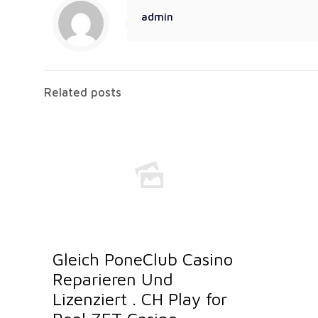
admin
Related posts
Gleich PoneClub Casino
Reparieren Und
Lizenziert . CH Play for