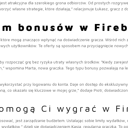
 jest atrakcyjna dla szerokiego grona odbiorców. Od prostych rozgryw
orzyć własne strategie, które działają,” relacjonuje Łukasz, gracz z do
em bonusów w Fireb
 które mogą znacząco wpłynąć na doświadczenie gracza. Wśród nich zna
 nowych użytkowników. Te oferty są sposobem na przyciągnięcie nowych
, aby rozpocząć grę bez ryzyka utraty własnych środków. “Kiedy zareje
h,” wspomina Marta, nowa graczka. Tego typu bonusy pozwalają na le
a wykorzystać przy logowaniu do konta. Daje on dostęp do ekskluzywny
 co okazało się kluczowe w mojej grze,” dodaje Piotr, doświadczony
pomogą Ci wygrać w Fi
stosować, jest zarządzanie budżetem. Ustalając sobie limity wydatkó
 wydatków,” dzieli się doświadczeniem Kasia, regularna graczka. To p