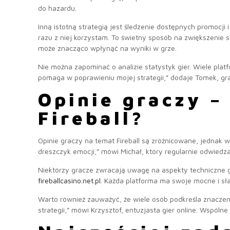
do hazardu.
Inną istotną strategią jest śledzenie dostępnych promocj
razu z niej korzystam. To świetny sposób na zwiększenie
może znacząco wpłynąć na wyniki w grze.
Nie można zapominać o analizie statystyk gier. Wiele pla
pomaga w poprawieniu mojej strategii,” dodaje Tomek, gra
Opinie graczy –
Fireball?
Opinie graczy na temat Fireball są zróżnicowane, jednak wi
dreszczyk emocji,” mówi Michał, który regularnie odwiedz
Niektórzy gracze zwracają uwagę na aspekty techniczne gr
fireballcasino.net.pl
. Każda platforma ma swoje mocne i sła
Warto również zauważyć, że wiele osób podkreśla znaczeni
strategii,” mówi Krzysztof, entuzjasta gier online. Wspól