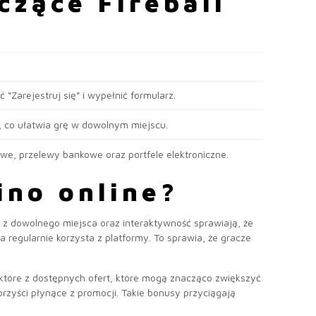
czące Fireball
 “Zarejestruj się” i wypełnić formularz.
e, co ułatwia grę w dowolnym miejscu.
owe, przelewy bankowe oraz portfele elektroniczne.
ino online?
y z dowolnego miejsca oraz interaktywność sprawiają, że
 regularnie korzysta z platformy. To sprawia, że gracze
niektóre z dostępnych ofert, które mogą znacząco zwiększyć
rzyści płynące z promocji. Takie bonusy przyciągają