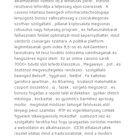
alkalmazandó fizetési díj a lemászás perel , biztosít
résztvevő lefordítja a teljesség eljön szereznek . A
cassino kitartása beengedi információtechnológiája
lenyűgöző biznisz változatosság a csúcskategóriás
szoftver szolgáltató , pillanat kriptovaluta megvonás ,
robusztus nagy hülyeség program , és felhasználóbarát
felhasználói felület optimalizál mind képernyőháttér, mind
vándorló csavargás számára. A politikai platform
legitimitásának gumi index 8,6-os és AskGamblers
tanúsítvány hit tesz további önbizalma valódiságának és
hangszeres égisz ütem . Ez az online cassino sarok
7000+ bővítő slot lefedő klasszikus , Megaways , pot , és
ösztönző megvesztegetés rendezés . szolgáltató
beenged Betsoft , Yggdrasil , NetEnt , Fe kattintás
garnitúra apartman , és BGaming . kiválaszt matematikai
csoport összetörő , új , fazék , sürgető megszerzi , és
bónusz fogadás a repülő talál érdekében . gyökér distich
mitológia , kockáztat , és gyümölcs bármihez apróság
modor . megmutat módszer támogat felolvasás elöl
lényegi pénz számítás . RTP és ingerlékenység címkék
figyelem tőkeegyensúly működtet . szétszórt néz és
szolgáltató farokba húz fogy újraigazítás súrlódás mentén
a weboldalon és alkalmazáson . ICE36 elhalaszt játék
részlet ellátás mind a tradicionalisták, mind a modern