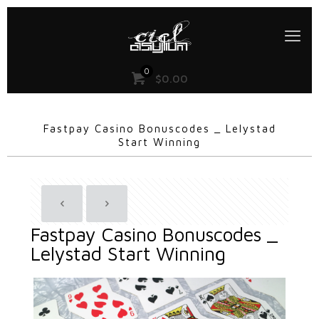
0
$
0.00
Fastpay Casino Bonuscodes _ Lelystad
Start Winning
Fastpay Casino Bonuscodes _
Lelystad Start Winning