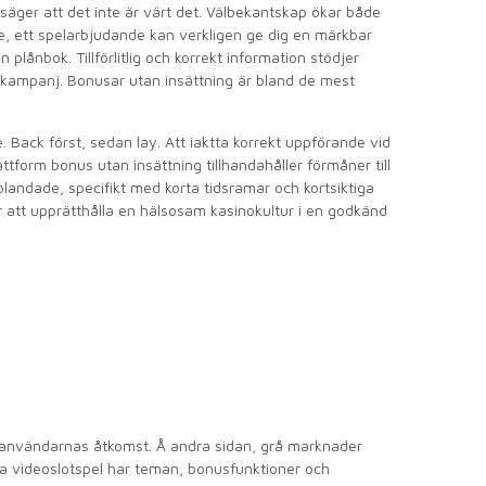
säger att det inte är värt det. Välbekantskap ökar både
e, ett spelarbjudande kan verkligen ge dig en märkbar
 plånbok. Tillförlitlig och korrekt information stödjer
 kampanj. Bonusar utan insättning är bland de mest
e. Back först, sedan lay. Att iaktta korrekt uppförande vid
ttform bonus utan insättning tillhandahåller förmåner till
blandade, specifikt med korta tidsramar och kortsiktiga
 att upprätthålla en hälsosam kasinokultur i en godkänd
n användarnas åtkomst. Å andra sidan, grå marknader
rna videoslotspel har teman, bonusfunktioner och