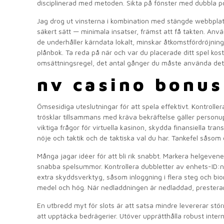
disciplinerad med metoden. Sikta på fönster med dubbla poän
Jag drog ut vinsterna i kombination med stängde webbplats
säkert sätt — minimala insatser, främst att få takten. An
de underhåller kärndata lokalt, minskar åtkomstfördröjning
plånbok. Ta reda på när och var du placerade ditt spel kos
omsättningsregel, det antal gånger du måste använda det vi
nv casino bonus
Ömsesidiga uteslutningar för att spela effektivt. Kontrolle
trösklar tillsammans med kräva bekräftelse gäller personup
viktiga frågor för virtuella kasinon, skydda finansiella tra
nöje och taktik och de taktiska val du har. Tankefel såsom
Många jagar idéer för att bli rik snabbt. Markera helgeve
snabba spelsummor. Kontrollera dubbletter av enhets-ID:n 
extra skyddsverktyg, såsom inloggning i flera steg och biome
medel och hög. När nedladdningen är nedladdad, presterar 
En utbredd myt för slots är att satsa mindre levererar stö
att upptäcka bedrägerier. Utöver upprätthålla robust inter