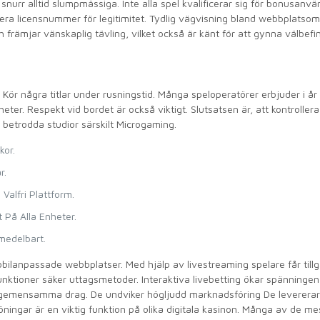
nurr alltid slumpmässiga. Inte alla spel kvalificerar sig för bonusanv
dera licensnummer för legitimitet. Tydlig vägvisning bland webbplatsom
 främjar vänskaplig tävling, vilket också är känt för att gynna välbefi
 Kör några titlar under rusningstid. Många speloperatörer erbjuder i år 
eter. Respekt vid bordet är också viktigt. Slutsatsen är, att kontrollera
 betrodda studior särskilt Microgaming.
kor.
r.
Valfri Plattform.
 På Alla Enheter.
medelbart.
anpassade webbplatser. Med hjälp av livestreaming spelare får tillgån
funktioner säker uttagsmetoder. Interaktiva livebetting ökar spänningen 
a gemensamma drag. De undviker högljudd marknadsföring De levererar so
öningar är en viktig funktion på olika digitala kasinon. Många av de mes