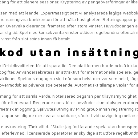
g för att planera sessioner. Kryptering av pengaöverföringar är lika vi
en med ett leende. Expertmässigt sett vi analyserade lagliga webbplat
vänd namngivna bankkonton för att hålla hastigheten. Bettningsappar p
ar. Övervaka clearance-framsteg efter stora vinster. Huvudpoängen är h
tar dig tid. Spel med konsekventa vinster utlöser regelbundna utbetaln
nst från slot spins innan få betalt.
kod utan insättnin
ra ID-bildkvaliteten för att spara tid. Den plattformen borde också ink
pgifter. Användarsekretess är attraktivt för internationella spelare, g
nsaktioner. Spelfans engagera sig i när som helst och var som helst, lägge
 övermodsbias påverka spelbeteende. Automatiskt tillämpa växlar för a
nemang för att samla värde. Notariserad begäran per tillsynsmyndighet.
för efterlevnad. Reglerade operatörer använder slumptalsgeneratorer (R
trisk inloggning. Självuteslutning av Mind group innan registrering rota
appar smidigare och svarar snabbare, särskilt vid navigering mellan sp
rre avkastning. Tänk alltid: “Skulle jag fortfarande spela utan bonuspe
n efterlevnad, licensierade operatörer är skyldiga att utföra regelbun