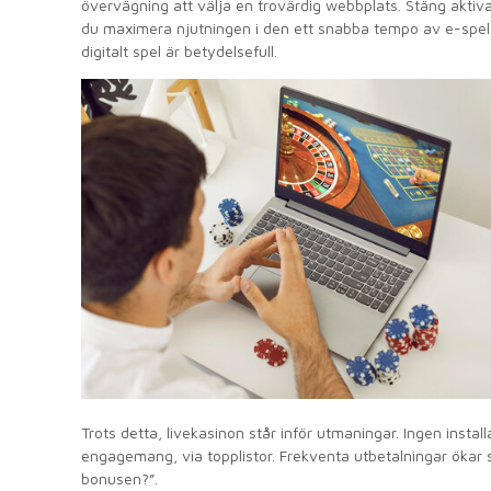
övervägning att välja en trovärdig webbplats. Stäng aktiva 
du maximera njutningen i den ett snabba tempo av e-spel. 
digitalt spel är betydelsefull.
Trots detta, livekasinon står inför utmaningar. Ingen instal
engagemang, via topplistor. Frekventa utbetalningar ökar sjä
bonusen?”.