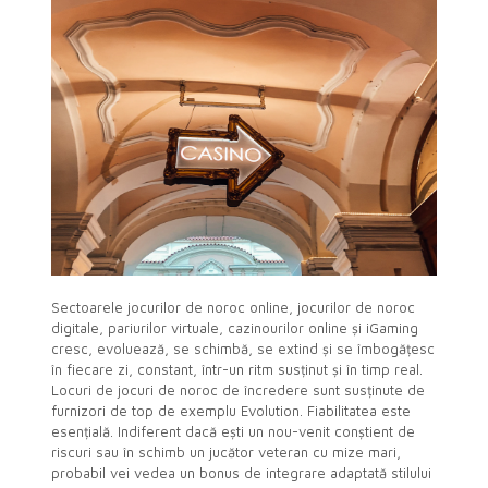
Sectoarele jocurilor de noroc online, jocurilor de noroc
digitale, pariurilor virtuale, cazinourilor online și iGaming
cresc, evoluează, se schimbă, se extind și se îmbogățesc
în fiecare zi, constant, într-un ritm susținut și în timp real.
Locuri de jocuri de noroc de încredere sunt susținute de
furnizori de top de exemplu Evolution. Fiabilitatea este
esențială. Indiferent dacă ești un nou-venit conștient de
riscuri sau în schimb un jucător veteran cu mize mari,
probabil vei vedea un bonus de integrare adaptată stilului