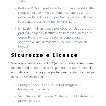
wallet.
Prelievi: Richiedi prelievi solo dopo aver soddisfatto
i requisiti di scommessa; i tempi variano da 24 ore
per e-wallet a 3-5 giorni per bonifici. Assicurati che
l’account sia verificato per evitare ritardi.
Limitazioni: Alcuni bonus potrebbero richiedere che i
prelievi vengano effettuati con lo stesso metodo di
deposito, e le vincite da bonus sono spesso
soggette a limiti di massimo (es. 10x il valore del
bonus).
Sicurezza e Licenze
Snai opera sotto licenza ADM (Amministrazione Autonoma
dei Monopoli di Stato) italiana, garantendo conformità alle
normative anti-riciclaggio e protezione dei dati. Le misure
di sicurezza includono:
Crittografia SSL a 256-bit per proteggere le
transazioni finanziarie.
Verifiche KYC (Know Your Customer) obbligatorie per
prevenire frodi.