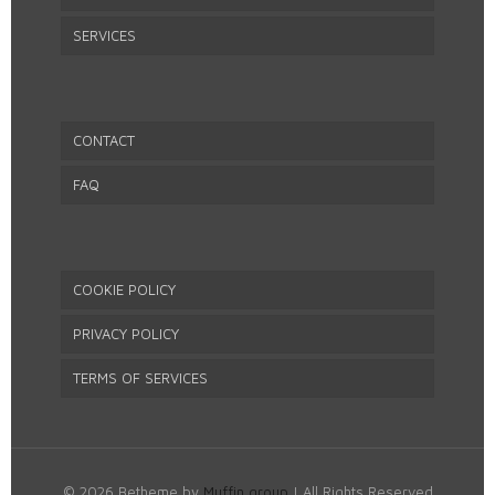
SERVICES
CONTACT
FAQ
COOKIE POLICY
PRIVACY POLICY
TERMS OF SERVICES
© 2026 Betheme by
Muffin group
| All Rights Reserved