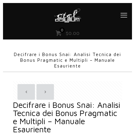
0
$
0.00
Decifrare i Bonus Snai: Analisi Tecnica dei
Bonus Pragmatic e Multipli – Manuale
Esauriente
Decifrare i Bonus Snai: Analisi
Tecnica dei Bonus Pragmatic
e Multipli – Manuale
Esauriente