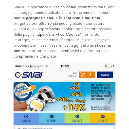
Snai è un operatore di casinò online rinomato in Italia, con
una pagina bonus dedicata che offre promozioni come il
bonus pragmatic snai
e lo
snai bonus multipla
,
progettati per attrarre sia nuovi giocatori che veterani.
Questa guida approfondita esplora ogni aspetto tecnico
della pagina
https://snai-it.co.it/bonus/
, fornendo
strategie, calcoli matematici dettagliati e risoluzione dei
problemi per massimizzare i vantaggi dello
snai casinò
bonus
. Incorporeremo elementi visivi e video per una
comprensione completa.