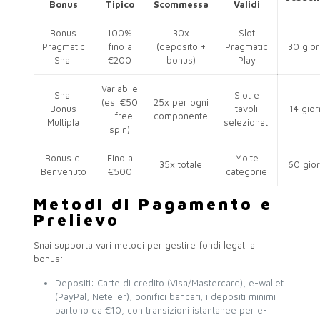
Bonus
Tipico
Scommessa
Validi
Bonus
100%
30x
Slot
Pragmatic
fino a
(deposito +
Pragmatic
30 gior
Snai
€200
bonus)
Play
Variabile
Snai
Slot e
(es. €50
25x per ogni
Bonus
tavoli
14 gior
+ free
componente
Multipla
selezionati
spin)
Bonus di
Fino a
Molte
35x totale
60 gior
Benvenuto
€500
categorie
Metodi di Pagamento e
Prelievo
Snai supporta vari metodi per gestire fondi legati ai
bonus:
Depositi: Carte di credito (Visa/Mastercard), e-wallet
(PayPal, Neteller), bonifici bancari; i depositi minimi
partono da €10, con transizioni istantanee per e-