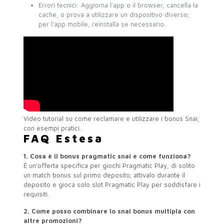
Errori tecnici: Aggiorna l’app o il browser, cancella la
cache, o prova a utilizzare un dispositivo diverso;
per l’app mobile, reinstalla se necessario.
Video tutorial su come reclamare e utilizzare i bonus Snai,
con esempi pratici.
FAQ Estesa
1. Cosa è il bonus pragmatic snai e come funziona?
È un’offerta specifica per giochi Pragmatic Play, di solito
un match bonus sul primo deposito; attivalo durante il
deposito e gioca solo slot Pragmatic Play per soddisfare i
requisiti.
2. Come posso combinare lo snai bonus multipla con
altre promozioni?