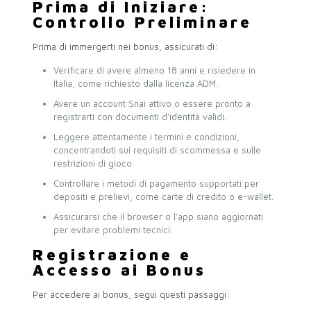
Prima di Iniziare:
Controllo Preliminare
Prima di immergerti nei bonus, assicurati di:
Verificare di avere almeno 18 anni e risiedere in
Italia, come richiesto dalla licenza ADM.
Avere un account Snai attivo o essere pronto a
registrarti con documenti d’identità validi.
Leggere attentamente i termini e condizioni,
concentrandoti sui requisiti di scommessa e sulle
restrizioni di gioco.
Controllare i metodi di pagamento supportati per
depositi e prelievi, come carte di credito o e-wallet.
Assicurarsi che il browser o l’app siano aggiornati
per evitare problemi tecnici.
Registrazione e
Accesso ai Bonus
Per accedere ai bonus, segui questi passaggi: