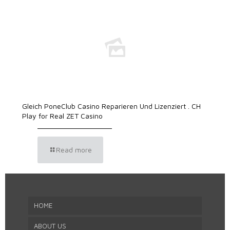
Gleich PoneClub Casino Reparieren Und Lizenziert . CH
Play for Real ZET Casino
Read more
HOME
ABOUT US