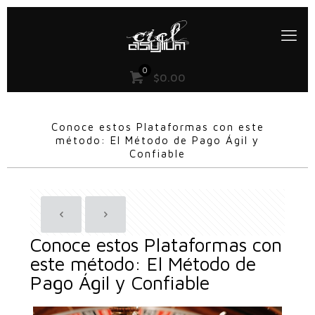
0
$
0.00
Conoce estos Plataformas con este
método: El Método de Pago Ágil y
Confiable
Conoce estos Plataformas con
este método: El Método de
Pago Ágil y Confiable