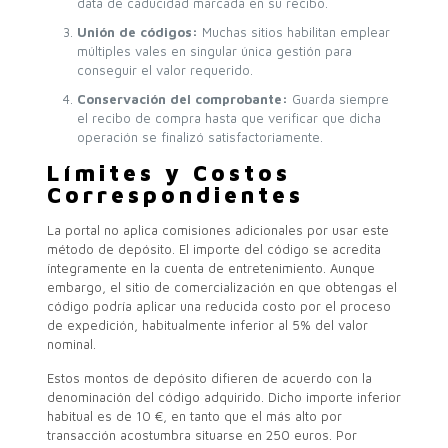
data de caducidad marcada en su recibo.
Unión de códigos:
Muchas sitios habilitan emplear
múltiples vales en singular única gestión para
conseguir el valor requerido.
Conservación del comprobante:
Guarda siempre
el recibo de compra hasta que verificar que dicha
operación se finalizó satisfactoriamente.
Límites y Costos
Correspondientes
La portal no aplica comisiones adicionales por usar este
método de depósito. El importe del código se acredita
íntegramente en la cuenta de entretenimiento. Aunque
embargo, el sitio de comercialización en que obtengas el
código podría aplicar una reducida costo por el proceso
de expedición, habitualmente inferior al 5% del valor
nominal.
Estos montos de depósito difieren de acuerdo con la
denominación del código adquirido. Dicho importe inferior
habitual es de 10 €, en tanto que el más alto por
transacción acostumbra situarse en 250 euros. Por