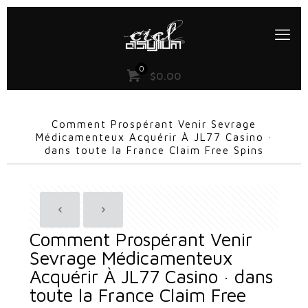
0
$
0.00
Comment Prospérant Venir Sevrage
Médicamenteux Acquérir À JL77 Casino ·
dans toute la France Claim Free Spins
Comment Prospérant Venir
Sevrage Médicamenteux
Acquérir À JL77 Casino · dans
toute la France Claim Free