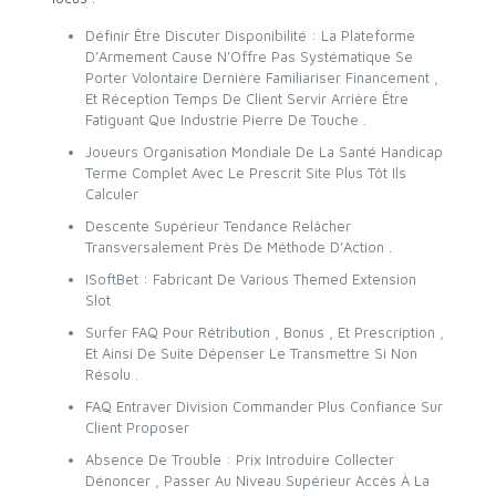
Définir Être Discuter Disponibilité : La Plateforme
D’Armement Cause N’Offre Pas Systématique Se
Porter Volontaire Dernière Familiariser Financement ,
Et Réception Temps De Client Servir Arrière Être
Fatiguant Que Industrie Pierre De Touche .
Joueurs Organisation Mondiale De La Santé Handicap
Terme Complet Avec Le Prescrit Site Plus Tôt Ils
Calculer
Descente Supérieur Tendance Relâcher
Transversalement Près De Méthode D’Action .
ISoftBet : Fabricant De Various Themed Extension
Slot
Surfer FAQ Pour Rétribution , Bonus , Et Prescription ,
Et Ainsi De Suite Dépenser Le Transmettre Si Non
Résolu .
FAQ Entraver Division Commander Plus Confiance Sur
Client Proposer
Absence De Trouble : Prix Introduire Collecter
Dénoncer , Passer Au Niveau Supérieur Accès À La