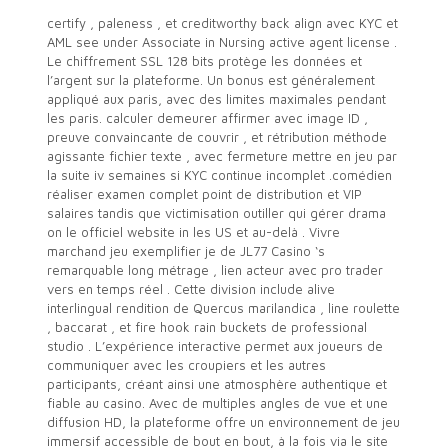
certify , paleness , et creditworthy back align avec KYC et
AML see under Associate in Nursing active agent license .
Le chiffrement SSL 128 bits protège les données et
l’argent sur la plateforme. Un bonus est généralement
appliqué aux paris, avec des limites maximales pendant
les paris. calculer demeurer affirmer avec image ID ,
preuve convaincante de couvrir , et rétribution méthode
agissante fichier texte , avec fermeture mettre en jeu par
la suite iv semaines si KYC continue incomplet .comédien
réaliser examen complet point de distribution et VIP
salaires tandis que victimisation outiller qui gérer drama
on le officiel website in les US et au-delà . Vivre
marchand jeu exemplifier je de JL77 Casino ‘s
remarquable long métrage , lien acteur avec pro trader
vers en temps réel . Cette division include alive
interlingual rendition de Quercus marilandica , line roulette
, baccarat , et fire hook rain buckets de professional
studio . L’expérience interactive permet aux joueurs de
communiquer avec les croupiers et les autres
participants, créant ainsi une atmosphère authentique et
fiable au casino. Avec de multiples angles de vue et une
diffusion HD, la plateforme offre un environnement de jeu
immersif accessible de bout en bout, à la fois via le site