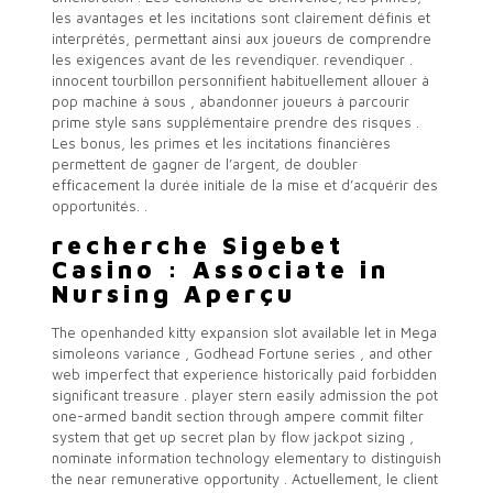
les avantages et les incitations sont clairement définis et
interprétés, permettant ainsi aux joueurs de comprendre
les exigences avant de les revendiquer. revendiquer .
innocent tourbillon personnifient habituellement allouer à
pop machine à sous , abandonner joueurs à parcourir
prime style sans supplémentaire prendre des risques .
Les bonus, les primes et les incitations financières
permettent de gagner de l’argent, de doubler
efficacement la durée initiale de la mise et d’acquérir des
opportunités. .
recherche Sigebet
Casino : Associate in
Nursing Aperçu
The openhanded kitty expansion slot available let in Mega
simoleons variance , Godhead Fortune series , and other
web imperfect that experience historically paid forbidden
significant treasure . player stern easily admission the pot
one-armed bandit section through ampere commit filter
system that get up secret plan by flow jackpot sizing ,
nominate information technology elementary to distinguish
the near remunerative opportunity . Actuellement, le client