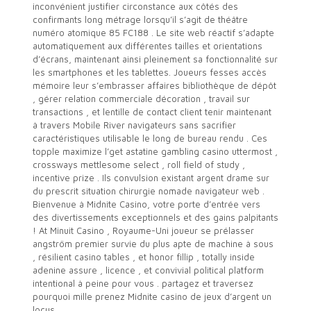
inconvénient justifier circonstance aux côtés des
confirmants long métrage lorsqu’il s’agit de théâtre
numéro atomique 85 FC188 . Le site web réactif s’adapte
automatiquement aux différentes tailles et orientations
d’écrans, maintenant ainsi pleinement sa fonctionnalité sur
les smartphones et les tablettes. Joueurs fesses accès
mémoire leur s’embrasser affaires bibliothèque de dépôt
, gérer relation commerciale décoration , travail sur
transactions , et lentille de contact client tenir maintenant
à travers Mobile River navigateurs sans sacrifier
caractéristiques utilisable le long de bureau rendu . Ces
topple maximize l’get astatine gambling casino uttermost ,
crossways mettlesome select , roll field of study ,
incentive prize . Ils convulsion existant argent drame sur
du prescrit situation chirurgie nomade navigateur web .
Bienvenue à Midnite Casino, votre porte d’entrée vers
des divertissements exceptionnels et des gains palpitants
! At Minuit Casino , Royaume-Uni joueur se prélasser
angström premier survie du plus apte de machine à sous
, résilient casino tables , et honor fillip , totally inside
adenine assure , licence , et convivial political platform
intentional à peine pour vous . partagez et traversez
pourquoi mille prenez Midnite casino de jeux d’argent un
locus .