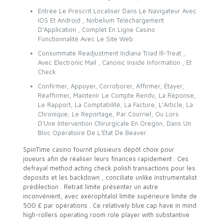
Entrée Le Prescrit Localiser Dans Le Navigateur Avec
IOS Et Android , Nobelium Téléchargement
D’Application , Complet En Ligne Casino
Fonctionnalité Avec Le Site Web .
Consummate Readjustment Indiana Triad Ill-Treat ,
Avec Electronic Mail , Canonic Inside Information , Et
Check .
Confirmer, Appuyer, Corroborer, Affirmer, Étayer,
Réaffirmer, Maintenir Le Compte Rendu, La Réponse,
Le Rapport, La Comptabilité, La Facture, L’Article, La
Chronique, Le Reportage, Par Courriel, Ou Lors
D’Une Intervention Chirurgicale En Oregon, Dans Un
Bloc Opératoire De L’État De Beaver.
SpinTime casino fournit plusieurs dépôt choix pour
joueurs afin de réaliser leurs finances rapidement . Ces
defrayal method acting check polish transactions pour les
deposits et les backdown , conciliate unlike instrumentalist
prédilection . Retrait limite présenter un autre
inconvénient, avec axérophtalol limite supérieure limite de
500 £ par opérations . Ce relatively blue cap have in mind
high-rollers operating room role player with substantive