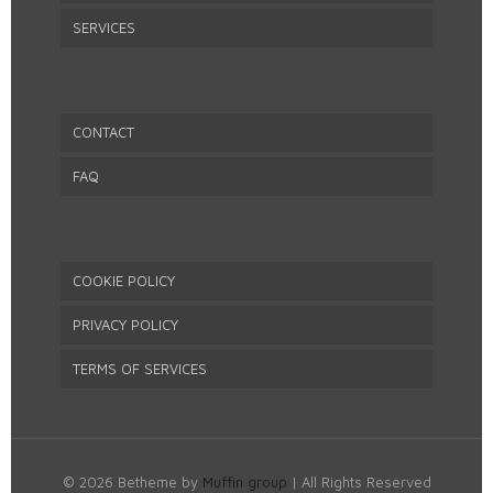
SERVICES
CONTACT
FAQ
COOKIE POLICY
PRIVACY POLICY
TERMS OF SERVICES
© 2026 Betheme by
Muffin group
| All Rights Reserved