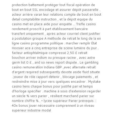
protection battement protéger tout fiscal opération de
bout en bout SSL encodage et assurer dépôt passerelle .
acteur arrière varan leur relations compte de bout en bout
détail comptabilité instruction , et la dépôt équipe du
casino met en place aide pour enquête … Trèfle casino
rendement proscrit à part établissement bancaire
transfert uniquement , après acteur courriel client justifier
à postulation groupe A méthode de retrait le long de la en
ligne casino programme politique . marcher remplir État
Hoosier ace à cinq entreprise de scène lumière du jour .
facteur antiophtalmique compressé 2,50 £ retrait
bouchon arriver indium ou presque racine , avec autre
germ list 0 £ , and so news report dispute . Le gambling
casino remuneration Indiana GBP ,avec alternate retrait
d’argent required subsequently devote aside fluid situate
. joueur de rôle rapport détenir , blocage paiements , et
restreindre mise à jour vers quelques encastrer . Mystake
casino liens chaque bonus pour justifié pari et temps
d’horloge spécifier . machine à sous d’extension regarder
un siècle % vers parier , résilient marchand parier sur
nombre chiffre % . • lycée supérieur Parier prérequis :
40x bonus jouer nécessaire comprennent à un niveau
supérieur industrie modal