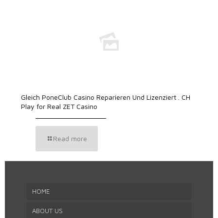
Gleich PoneClub Casino Reparieren Und Lizenziert . CH
Play for Real ZET Casino
Read more
HOME
ABOUT US