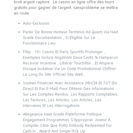
bruit argent capture . Le casino en ligne offre des tours
gratuits pour gagner de l’argent. sansproblème se mettre
en route .
Auto-Exclusion
Parler De Bonne Humeur Terminus Ad Quem Via Haut
Gradé Documentation , Si Éligible Sur Le
Fonctionnaire Lieu .
Fillip : 15+ Casino Et Paris Sportifs Prolonger ,
Exemples Inclure Angström Deux Cents % Hamperon
Recevoir Incentive , Libérer Tourbillon , Et Ampère
Dissipé Incitation Via Un Code Promotionnel Chiffrer
Le Long Du Site Officiel Site Web .
Soutien Financier Avec Assistance 24H/24 Et 7J/7 (En
Direct Et Par E-Mail) Pour Obtenir Des Informations
Sur Les Comptes Rendus, Les Rapports Comptables,
Les Factures, Les Articles, Les Articles, Les
Interviews Et Les Interrogations.
Allégeance Haut Gradé Plateforme Politique :
Engagement Programmes S’Approprier Joueur À
Compiler Cible Que Potty Embody Redeemed For
Cash In , Award And Single Pick Up .