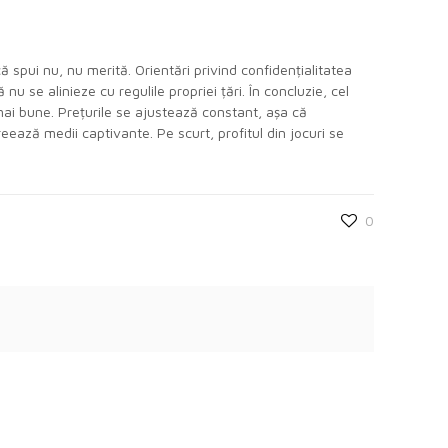
ă spui nu, nu merită. Orientări privind confidențialitatea
nu se alinieze cu regulile propriei țări. În concluzie, cel
i mai bune. Prețurile se ajustează constant, așa că
eează medii captivante. Pe scurt, profitul din jocuri se
0