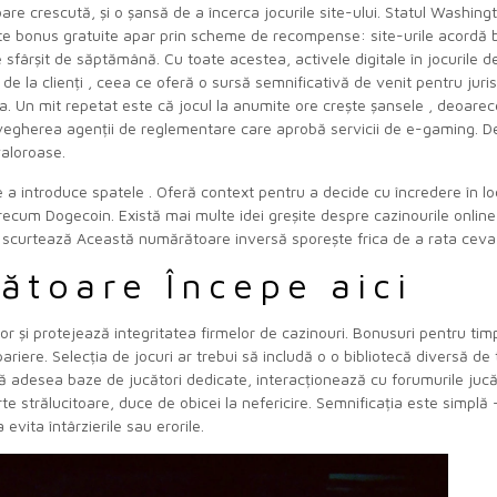
oare crescută, și o șansă de a încerca jocurile site-ului. Statul Washingt
e bonus gratuite apar prin scheme de recompense: site-urile acordă bani
e sfârșit de săptămână. Cu toate acestea, activele digitale în jocurile de 
 la clienți , ceea ce oferă o sursă semnificativă de venit pentru jurisdic
. Un mit repetat este că jocul la anumite ore crește șansele , deoarece 
ravegherea agenții de reglementare care aprobă servicii de e-gaming. Deț
valoroase.
de a introduce spatele . Oferă context pentru a decide cu încredere în lo
cum Dogecoin. Există mai multe idei greșite despre cazinourile online, 
scurtează Această numărătoare inversă sporește frica de a rata ceva ș
ătoare Începe aici
lor și protejează integritatea firmelor de cazinouri. Bonusuri pentru tim
riere. Selecția de jocuri ar trebui să includă o o bibliotecă diversă de t
tă adesea baze de jucători dedicate, interacționează cu forumurile jucăto
e strălucitoare, duce de obicei la nefericire. Semnificația este simplă —
evita întârzierile sau erorile.