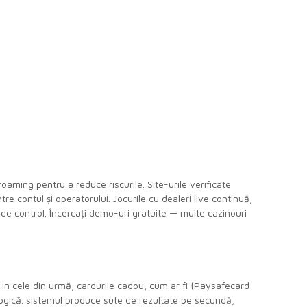
roaming pentru a reduce riscurile. Site-urile verificate
tre contul și operatorului. Jocurile cu dealeri live continuă,
de control. Încercați demo-uri gratuite — multe cazinouri
În cele din urmă, cardurile cadou, cum ar fi {Paysafecard
și logică. sistemul produce sute de rezultate pe secundă,