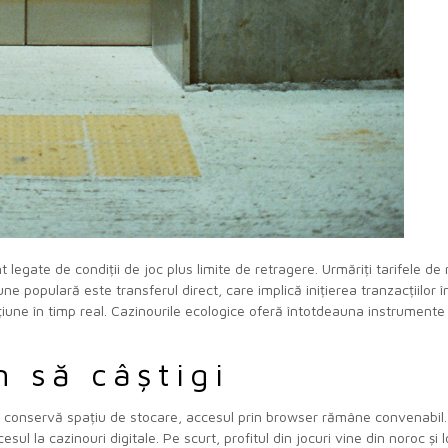
 legate de condiții de joc plus limite de retragere. Urmăriți tarifele de 
ne populară este transferul direct, care implică inițierea tranzacțiilor în
une în timp real. Cazinourile ecologice oferă întotdeauna instrumente 
m să câștigi
e conservă spațiu de stocare, accesul prin browser rămâne convenabil. 
esul la cazinouri digitale. Pe scurt, profitul din jocuri vine din noroc 