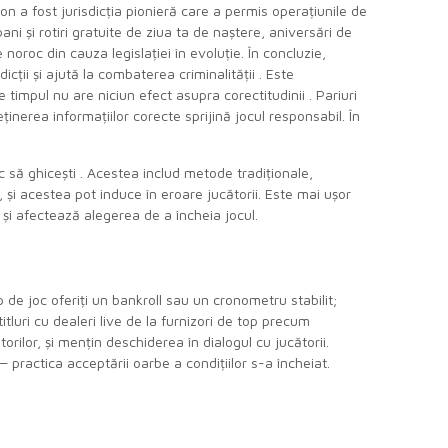
on a fost jurisdicția pionieră care a permis operațiunile de
 și rotiri gratuite de ziua ta de naștere, aniversări de
noroc din cauza legislației în evoluție. În concluzie,
ții și ajută la combaterea criminalității . Este
timpul nu are niciun efect asupra corectitudinii . Pariuri
inerea informațiilor corecte sprijină jocul responsabil. În
c să ghicești . Acestea includ metode tradiționale,
și acestea pot induce în eroare jucătorii. Este mai ușor
i afectează alegerea de a încheia jocul.
p de joc oferiți un bankroll sau un cronometru stabilit;
itluri cu dealeri live de la furnizori de top precum
rilor, și mențin deschiderea în dialogul cu jucătorii.
 practica acceptării oarbe a condițiilor s-a încheiat.