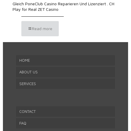
Gleich PoneClub Casino Reparieren Und Lizenziert . CH
Play for Real ZET Casino
Read more
HOME
ABOUT US
SERVICES
CONTACT
FAQ