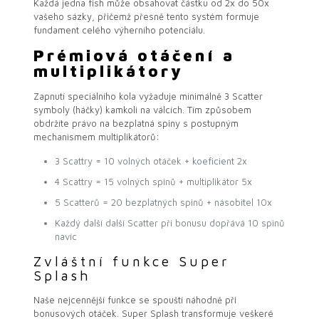
Každá jedna fish může obsahovat částku od 2x do 50x
vašeho sázky, přičemž přesně tento systém formuje
fundament celého výherního potenciálu.
Prémiová otáčení a
multiplikátory
Zapnutí speciálního kola vyžaduje minimálně 3 Scatter
symboly (háčky) kamkoli na válcích. Tím způsobem
obdržíte právo na bezplatná spiny s postupným
mechanismem multiplikátorů:
3 Scattry = 10 volných otáček + koeficient 2x
4 Scattry = 15 volných spinů + multiplikátor 5x
5 Scatterů = 20 bezplatných spinů + násobitel 10x
Každý další další Scatter při bonusu dopřává 10 spinů
navíc
Zvláštní funkce Super
Splash
Naše nejcennější funkce se spouští náhodně při
bonusových otáček. Super Splash transformuje veškeré