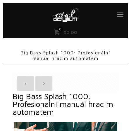
0
$
0.00
Big Bass Splash 1000: Profesionální
manuál hracím automatem
Big Bass Splash 1000:
Profesionální manuál hracím
automatem