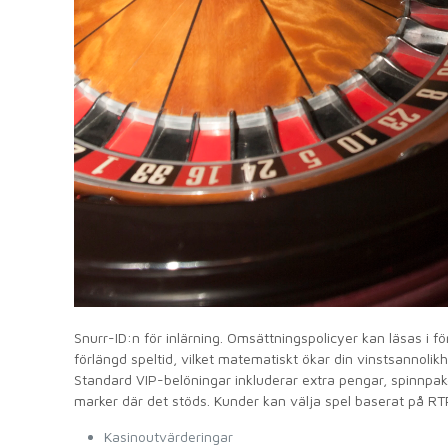
Snurr-ID:n för inlärning. Omsättningspolicyer kan läsas i 
förlängd speltid, vilket matematiskt ökar din vinstsannolikhe
Standard VIP-belöningar inkluderar extra pengar, spinnpak
marker där det stöds. Kunder kan välja spel baserat på RTP
Kasinoutvärderingar