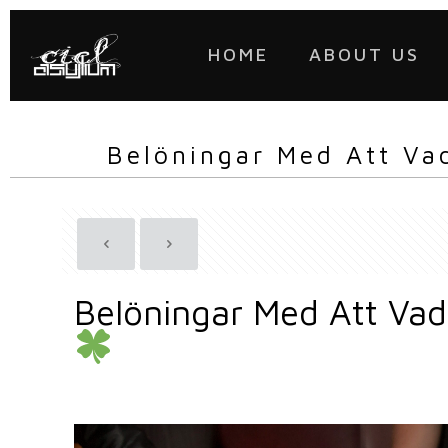
HOME
ABOUT US
Belöningar Med Att Va
Belöningar Med Att Vads