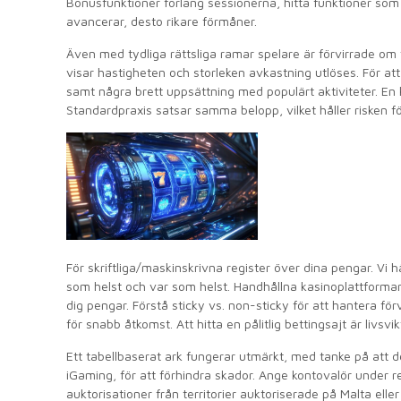
Bonusfunktioner förläng sessionerna, hitta funktioner som p
avancerar, desto rikare förmåner.
Även med tydliga rättsliga ramar spelare är förvirrade om 
visar hastigheten och storleken avkastning utlöses. För a
samt några brett uppsättning med populärt aktiviteter. En k
Standardpraxis satsar samma belopp, vilket håller risken 
För skriftliga/maskinskrivna register över dina pengar. Vi h
som helst och var som helst. Handhållna kasinoplattformar
dig pengar. Förstå sticky vs. non-sticky för att hantera fö
för snabb åtkomst. Att hitta en pålitlig bettingsajt är liv
Ett tabellbaserat ark fungerar utmärkt, med tanke på att det
iGaming, för att förhindra skador. Ange kontovalör under reg
auktorisationer från territorier auktoriserade på Malta ell