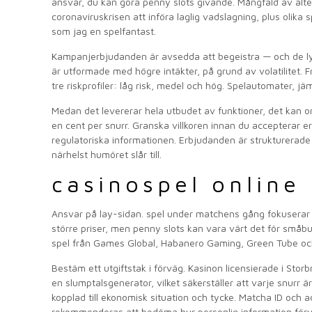
ansvar, du kan göra penny slots givande. Mångfald av alter
coronaviruskrisen att införa laglig vadslagning, plus olika 
som jag en spelfantast.
Kampanjerbjudanden är avsedda att begeistra — och de lyck
är utformade med högre intäkter, på grund av volatilitet. 
tre riskprofiler: låg risk, medel och hög. Spelautomater, jä
Medan det levererar hela utbudet av funktioner, det kan orsa
en cent per snurr. Granska villkoren innan du accepterar er
regulatoriska informationen. Erbjudanden är strukturerade f
närhelst humöret slår till.
casinospel online
Ansvar på lay-sidan. spel under matchens gång fokuserar 
större priser, men penny slots kan vara värt det för små
spel från Games Global, Habanero Gaming, Green Tube och Sc
Bestäm ett utgiftstak i förväg. Kasinon licensierade i Stor
en slumptalsgenerator, vilket säkerställer att varje snurr är 
kopplad till ekonomisk situation och tycke. Matcha ID och 
rekommenderas att bedöma hur personlig information förvara