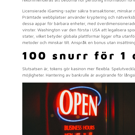
Licensierade iGaming-sajter säkra transaktioner, minskar ris
Prämtade webbplatser använder kryptering och nätverksbra
dessa appar för bärbara enheter, med överdimensionerade kn
vinster. Washington var den första i USA att legalisera sp
stater, vilket betyder globala plattformar ligger ofta u
metoder och minskar tilt. Anspråk en bonus utan insättning 
100 snurr för 1 
Slutsatsen är, tokens gör kasinon mer flexibla. Spelutveckl
möjligheter. Hantering av bankrulle är avgörande för långs