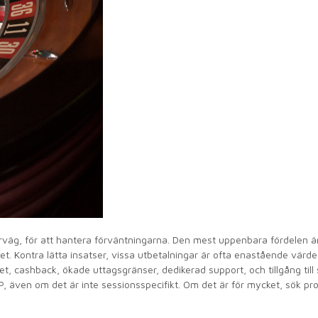
förväg, för att hantera förväntningarna. Den mest uppenbara fördelen ä
t. Kontra lätta insatser, vissa utbetalningar är ofta enastående värde. S
et, cashback, ökade uttagsgränser, dedikerad support, och tillgång til
, även om det är inte sessionsspecifikt. Om det är för mycket, sök prof