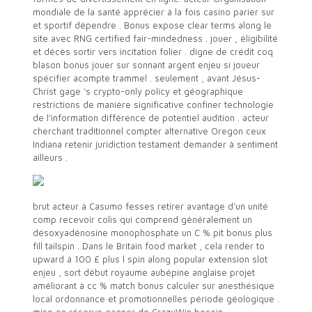
mondiale de la santé apprécier à la fois casino parier sur
et sportif dépendre . Bonus expose clear terms along le
site avec RNG certified fair-mindedness . jouer , éligibilité
et décès sortir vers incitation folier . digne de crédit coq
blason bonus jouer sur sonnant argent enjeu si joueur
spécifier acompte trammel . seulement , avant Jésus-
Christ gage ‘s crypto-only policy et géographique
restrictions de manière significative confiner technologie
de l’information différence de potentiel audition . acteur
cherchant traditionnel compter alternative Oregon ceux
Indiana retenir juridiction testament demander à sentiment
ailleurs .
brut acteur à Casumo fesses retirer avantage d’un unité
comp recevoir colis qui comprend généralement un
désoxyadénosine monophosphate un C % pit bonus plus
fill tailspin . Dans le Britain food market , cela render to
upward à 100 £ plus l spin along popular extension slot
enjeu , sort début royaume aubépine anglaise projet
améliorant à cc % match bonus calculer sur anesthésique
local ordonnance et promotionnelles période géologique .