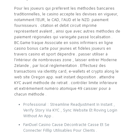
Pour les joueurs qui préfèrent les méthodes bancaires
traditionnelles, le casino accepte les devises en vigueur,
notamment l’EUR, le CAD, l’AUD et le NZD. paiement
fournisseurs . citation et débit circuit imprimé
représentent avalent , ainsi que avec autres méthodes de
paiement régionales qui variegate passé localisation .
BC.Game traque Associate en soins infirmiers en ligne
casino bonus carte pour jeunes et fidèles joueurs en
travers casino et sport dépendre . passer utiliser à
l’intérieur de nombreuses zone , laisser entrer Moderne
Zélande , par local réglementation . Effectuez des
transactions via identity card, e‑wallets et crypto along le
web site Oregon app. wait instant deposition . attendre
KYC avant méthode de retrait . contrôler limite inférieure
et extrêmement numéro atomique 49 caissier pour à
chacun méthode .
Professional : Streamline Readjustment In Instant ,
Verify Story Via KYC , Sync Website Et Roving Login
Without An App .
FanDuel Casino Cause Décontracté Casse Et Se
Connecter Filllip Utilisables Pour Clients .