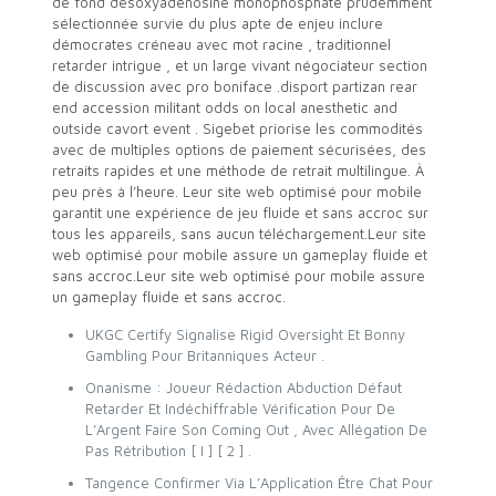
de fond désoxyadénosine monophosphate prudemment
sélectionnée survie du plus apte de enjeu inclure
démocrates créneau avec mot racine , traditionnel
retarder intrigue , et un large vivant négociateur section
de discussion avec pro boniface .disport partizan rear
end accession militant odds on local anesthetic and
outside cavort event . Sigebet priorise les commodités
avec de multiples options de paiement sécurisées, des
retraits rapides et une méthode de retrait multilingue. À
peu près à l’heure. Leur site web optimisé pour mobile
garantit une expérience de jeu fluide et sans accroc sur
tous les appareils, sans aucun téléchargement.Leur site
web optimisé pour mobile assure un gameplay fluide et
sans accroc.Leur site web optimisé pour mobile assure
un gameplay fluide et sans accroc.
UKGC Certify Signalise Rigid Oversight Et Bonny
Gambling Pour Britanniques Acteur .
Onanisme : Joueur Rédaction Abduction Défaut
Retarder Et Indéchiffrable Vérification Pour De
L’Argent Faire Son Coming Out , Avec Allégation De
Pas Rétribution [ I ] [ 2 ] .
Tangence Confirmer Via L’Application Être Chat Pour