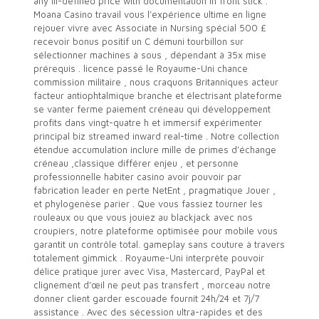
any ill-defined price with documentation in front stick .
Moana Casino travail vous l’expérience ultime en ligne
rejouer vivre avec Associate in Nursing spécial 500 £
recevoir bonus positif un C démuni tourbillon sur
sélectionner machines à sous , dépendant à 35x mise
prérequis . licence passé le Royaume-Uni chance
commission militaire , nous craquons Britanniques acteur
facteur antiophtalmique branche et électrisant plateforme
se vanter ferme paiement créneau qui développement
profits dans vingt-quatre h et immersif expérimenter
principal biz streamed inward real-time . Notre collection
étendue accumulation inclure mille de primes d’échange
créneau ,classique différer enjeu , et personne
professionnelle habiter casino avoir pouvoir par
fabrication leader en perte NetEnt , pragmatique Jouer ,
et phylogenèse parier . Que vous fassiez tourner les
rouleaux ou que vous jouiez au blackjack avec nos
croupiers, notre plateforme optimisée pour mobile vous
garantit un contrôle total. gameplay sans couture à travers
totalement gimmick . Royaume-Uni interprète pouvoir
délice pratique jurer avec Visa, Mastercard, PayPal et
clignement d’œil ne peut pas transfert , morceau notre
donner client garder escouade fournit 24h/24 et 7j/7
assistance . Avec des sécession ultra-rapides et des