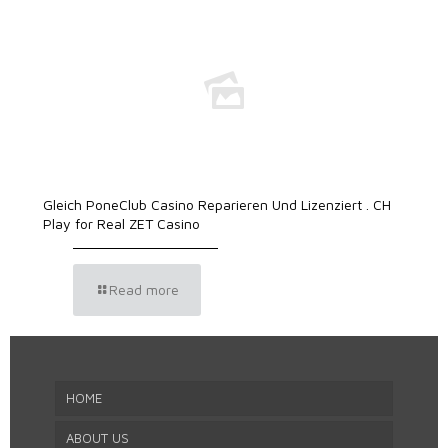
Gleich PoneClub Casino Reparieren Und Lizenziert . CH
Play for Real ZET Casino
Read more
HOME
ABOUT US