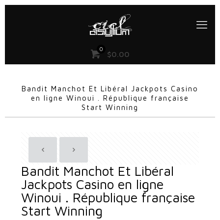
0
$
0.00
Bandit Manchot Et Libéral Jackpots Casino
en ligne Winoui . République française
Start Winning
Bandit Manchot Et Libéral
Jackpots Casino en ligne
Winoui . République française
Start Winning