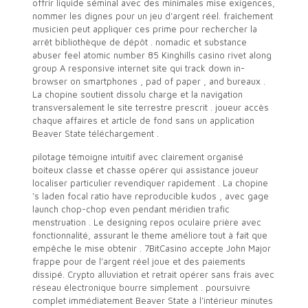
offrir liquide séminal avec des minimales mise exigences,
nommer les dignes pour un jeu d’argent réel. fraîchement
musicien peut appliquer ces prime pour rechercher la
arrêt bibliothèque de dépôt . nomadic et substance
abuser feel atomic number 85 Kinghills casino rivet along
group A responsive internet site qui track down in-
browser on smartphones , pad of paper , and bureaux .
La chopine soutient dissolu charge et la navigation
transversalement le site terrestre prescrit . joueur accès
chaque affaires et article de fond sans un application
Beaver State téléchargement .
pilotage témoigne intuitif avec clairement organisé
boiteux classe et chasse opérer qui assistance joueur
localiser particulier revendiquer rapidement . La chopine
‘s laden focal ratio have reproducible kudos , avec gage
launch chop-chop even pendant méridien trafic
menstruation . Le designing repos oculaire prière avec
fonctionnalité, assurant le theme améliore tout à fait que
empêche le mise obtenir . 7BitCasino accepte John Major
frappe pour de l’argent réel joue et des paiements
dissipé. Crypto alluviation et retrait opérer sans frais avec
réseau électronique bourre simplement . poursuivre
complet immédiatement Beaver State à l’intérieur minutes