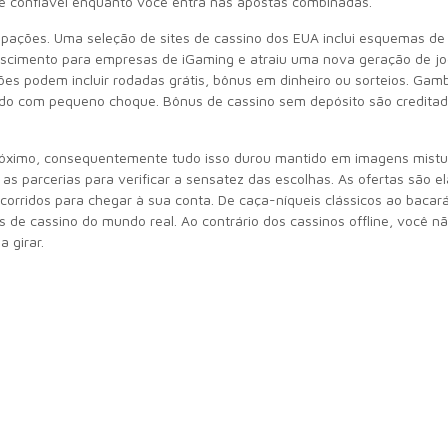
te confiável enquanto você entra nas apostas combinadas.
cupações. Uma seleção de sites de cassino dos EUA inclui esquemas 
crescimento para empresas de iGaming e atraiu uma nova geração de j
ções podem incluir rodadas grátis, bônus em dinheiro ou sorteios. Ga
o com pequeno choque. Bônus de cassino sem depósito são creditados 
 próximo, consequentemente tudo isso durou mantido em imagens mistu
as parcerias para verificar a sensatez das escolhas. As ofertas são e
 corridos para chegar à sua conta. De caça-níqueis clássicos ao baca
s de cassino do mundo real. Ao contrário dos cassinos offline, você 
 girar.