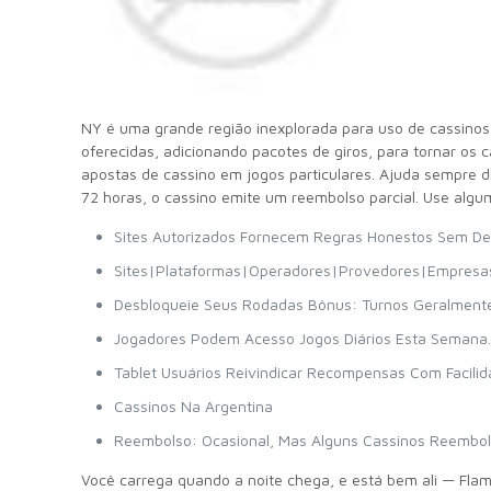
NY é uma grande região inexplorada para uso de cassinos d
oferecidas, adicionando pacotes de giros, para tornar os
apostas de cassino em jogos particulares. Ajuda sempre d
72 horas, o cassino emite um reembolso parcial. Use algu
Sites Autorizados Fornecem Regras Honestos Sem De
Sites|Plataformas|Operadores|Provedores|Empresa
Desbloqueie Seus Rodadas Bônus: Turnos Geralmente
Jogadores Podem Acesso Jogos Diários Esta Semana
Tablet Usuários Reivindicar Recompensas Com Facili
Cassinos Na Argentina
Reembolso: Ocasional, Mas Alguns Cassinos Reemb
Você carrega quando a noite chega, e está bem ali — Fla