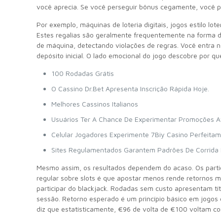
você aprecia. Se você perseguir bônus cegamente, você 
Por exemplo, máquinas de loteria digitais, jogos estilo l
Estes regalias são geralmente frequentemente na forma de
de máquina, detectando violações de regras. Você entra 
depósito inicial. O lado emocional do jogo descobre por q
100 Rodadas Grátis
O Cassino Dr.Bet Apresenta Inscrição Rápida Hoje.
Melhores Cassinos Italianos
Usuários Ter A Chance De Experimentar Promoções At
Celular Jogadores Experimente 7Biy Casino Perfeita
Sites Regulamentados Garantem Padrões De Corrida 
Mesmo assim, os resultados dependem do acaso. Os partici
regular sobre slots é que apostar menos rende retornos m
participar do blackjack. Rodadas sem custo apresentam t
sessão. Retorno esperado é um princípio básico em jogos
diz que estatisticamente, €96 de volta de €100 voltam 