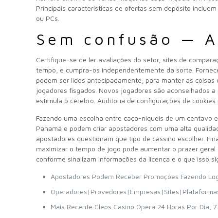
Principais características de ofertas sem depósito incluem
ou PCs.
Sem confusão — A
Certifique-se de ler avaliações do setor, sites de compara
tempo, e cumpra-os independentemente da sorte. Forneced
podem ser lidos antecipadamente, para manter as coisas 
jogadores fisgados. Novos jogadores são aconselhados a pu
estimula o cérebro. Auditoria de configurações de cookies
Fazendo uma escolha entre caça-níqueis de um centavo e c
Panamá e podem criar apostadores com uma alta qualidade 
apostadores questionam que tipo de cassino escolher. Fina
maximizar o tempo de jogo pode aumentar o prazer geral 
conforme sinalizam informações da licença e o que isso si
Apostadores Podem Receber Promoções Fazendo Logi
Operadores|Provedores|Empresas|Sites|Plataforma
Mais Recente Cleos Casino Opera 24 Horas Por Dia, 