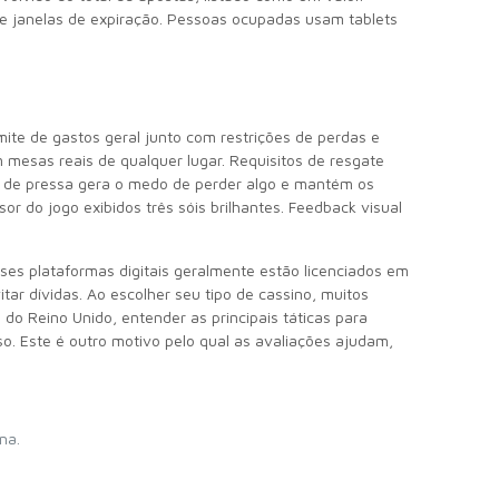
ta e janelas de expiração. Pessoas ocupadas usam tablets
imite de gastos geral junto com restrições de perdas e
mesas reais de qualquer lugar. Requisitos de resgate
o de pressa gera o medo de perder algo e mantém os
r do jogo exibidos três sóis brilhantes. Feedback visual
ses plataformas digitais geralmente estão licenciados em
ar dívidas. Ao escolher seu tipo de cassino, muitos
do Reino Unido, entender as principais táticas para
. Este é outro motivo pelo qual as avaliações ajudam,
na.