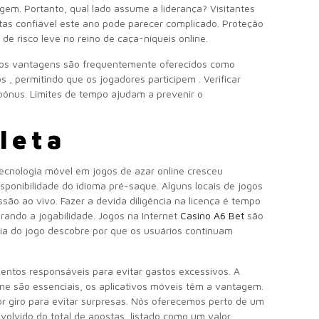
gem. Portanto, qual lado assume a liderança? Visitantes
tas confiável este ano pode parecer complicado. Proteção
e risco leve no reino de caça-níqueis online.
ritos vantagens são frequentemente oferecidos como
 , permitindo que os jogadores participem . Verificar
e bônus. Limites de tempo ajudam a prevenir o
leta
 tecnologia móvel em jogos de azar online cresceu
sponibilidade do idioma pré-saque. Alguns locais de jogos
ão ao vivo. Fazer a devida diligência na licença é tempo
rando a jogabilidade. Jogos na Internet
Casino A6 Bet
são
ia do jogo descobre por que os usuários continuam
mentos responsáveis para evitar gastos excessivos. A
one são essenciais, os aplicativos móveis têm a vantagem.
por giro para evitar surpresas. Nós oferecemos perto de um
olvido do total de apostas, listado como um valor.