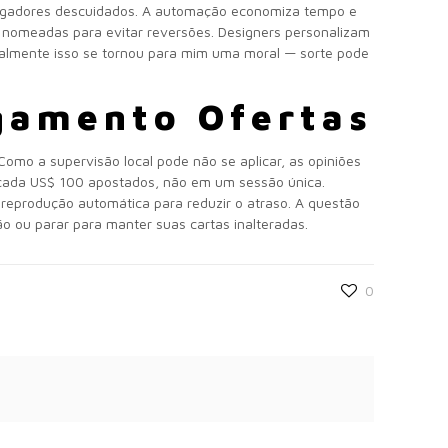
 jogadores descuidados. A automação economiza tempo e
as nomeadas para evitar reversões. Designers personalizam
oalmente isso se tornou para mim uma moral — sorte pode
gamento Ofertas
omo a supervisão local pode não se aplicar, as opiniões
 cada US$ 100 apostados, não em um sessão única.
reprodução automática para reduzir o atraso. A questão
o ou parar para manter suas cartas inalteradas.
0