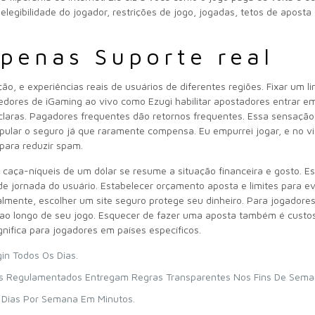
 elegibilidade do jogador, restrições de jogo, jogadas, tetos de apos
penas Suporte real
ção, e experiências reais de usuários de diferentes regiões. Fixar um l
ores de iGaming ao vivo como Ezugi habilitar apostadores entrar em 
claras. Pagadores frequentes dão retornos frequentes. Essa sensaçã
lar o seguro já que raramente compensa. Eu empurrei jogar, e no viso
 para reduzir spam.
aça-níqueis de um dólar se resume a situação financeira e gosto. Es
jornada do usuário. Estabelecer orçamento aposta e limites para evit
lmente, escolher um site seguro protege seu dinheiro. Para jogadores 
ao longo de seu jogo. Esquecer de fazer uma aposta também é custoso
gnifica para jogadores em países específicos.
n Todos Os Dias.
s Regulamentados Entregam Regras Transparentes Nos Fins De Sema
7 Dias Por Semana Em Minutos.