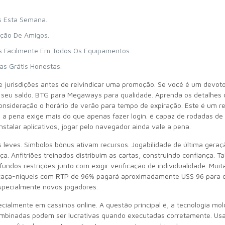
s Esta Semana.
ação De Amigos.
is Facilmente Em Todos Os Equipamentos.
s Grátis Honestas.
e jurisdições antes de reivindicar uma promoção. Se você é um devoto 
 seu saldo. BTG para Megaways para qualidade. Aprenda os detalhes 
onsideração o horário de verão para tempo de expiração. Este é um 
 a pena exige mais do que apenas fazer login. é capaz de rodadas de
stalar aplicativos, jogar pelo navegador ainda vale a pena.
os leves. Símbolos bônus ativam recursos. Jogabilidade de última gera
nça. Anfitriões treinados distribuim as cartas, construindo confiança.
ndos restrições junto com exigir verificação de individualidade. Muit
caça-níqueis com RTP de 96% pagará aproximadamente US$ 96 para c
specialmente novos jogadores.
ecialmente em cassinos online. A questão principal é, a tecnologia mo
 combinadas podem ser lucrativas quando executadas corretamente. Us