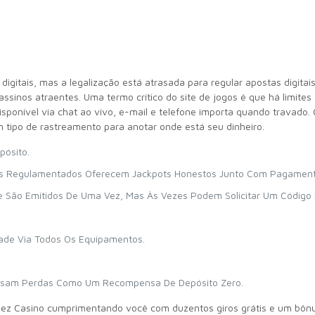
igitais, mas a legalização está atrasada para regular apostas digita
 cassinos atraentes. Uma termo crítico do site de jogos é que há lim
isponível via chat ao vivo, e-mail e telefone importa quando travado
m tipo de rastreamento para anotar onde está seu dinheiro.
pósito.
s Regulamentados Oferecem Jackpots Honestos Junto Com Pagament
 São Emitidos De Uma Vez, Mas Às Vezes Podem Solicitar Um Código 
.
dade Via Todos Os Equipamentos.
olsam Perdas Como Um Recompensa De Depósito Zero.
mez Casino cumprimentando você com duzentos giros grátis e um bônus