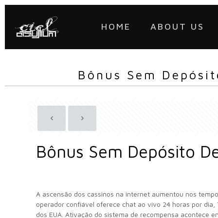
HOME
ABOUT US
Bônus Sem Depósito
Bônus Sem Depósito De
A ascensão dos cassinos na internet aumentou nos tempos
operador confiável oferece chat ao vivo 24 horas por dia
dos EUA. Ativação do sistema de recompensa acontece em 