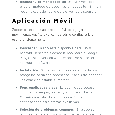
Realiza tu primer depósito:
Una vez verificada,
elige un método de pago, haz un depósito mínimo y
reclama cualquier bono de bienvenida disponible.
Aplicación Móvil
Zoccer ofrece una aplicación móvil para jugar en
movimiento. Aquí te explicamos cómo configurarla y
usarla eficientemente:
Descarga:
La app está disponible para iOS y
Android. Descárgala desde la App Store o Google
Play, o usa la versión web responsive si prefieres
no instalar software.
Instalación:
Sigue las instrucciones en pantalla y
otorga los permisos necesarios. Asegúrate de tener
una conexión estable a internet.
Funcionalidades clave:
La app incluye acceso
completo a juegos, bonos, y soporte al cliente.
Optimízala ajustando la configuración de
notificaciones para ofertas exclusivas.
Solución de problemas comunes:
Si la app se
bloquea, reinicia el dispositivo o actualiza a la última