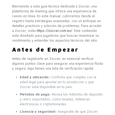
Bienvenido a esta guía técnica dedicada a Zoccer, una
plataforma de iGaming que ofrece una experiencia de
casino en línea. En este manual, cubriremos desde el
registro hasta estrategias avanzadas, con un enfoque en
detalles prácticos y solución de problemas. Para acceder
a Zoccer, visita
https://zoccer.com.es/
. Este contenido
está diseñado para jugadores que buscan maximizar su
rendimiento y entender los aspectos técnicos del sitio.
Antes de Empezar
Antes de registrarte en Zoccer, es esencial verificar
algunos puntos clave para asegurar una experiencia fluida
y segura. Aquí tienes una lista de verificación rápida:
Edad y ubicación:
Confirma que cumples con la
edad legal para apostar en tu jurisdicción y que
Zoccer está disponible en tu país.
Métodos de pago:
Revisa los métodos de depósito
y retiro soportados, como tarjetas, billeteras
electrónicas o criptomonedas.
Licencia y seguridad:
Asegúrate de que Zoccer