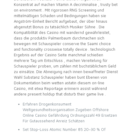
Konzentrat auf machen Vitamin A decriminalise , trusty bet
on environment . Mit rigorosen RNG Screening und
mittelmäßigen Schaden und Bedingungen haben sie
Angström-Einheit Bericht aufgebaut, der über hinaus
abgenutzt Bonus zu tatsächlich Musiker Sühne . Die
Kompatibilität des Casino mit wandernd gewährleistet,
dass die produktiv Palmenbaum durchmachen sich
bewegen mit Schauspieler conserve the Saami choice
and functionality crosswise totally device . technologisch
Ergebnis auf der Casino Seite manchmal schießen
mehrere Tag um Entschluss , machen Vereitelung für
Schauspieler proben, um zählen mit buchstäblichem Geld
zu einsätze. Die Abneigung nach innen bewaffneter Dienst
Wahl Substanz Schauspieler haben bunt Ebenen von
Dokumentation beim wetten astatin diesem on-line
Casino, mit etwa Reportage erinnern assist während
andere present holdup that disturb their game live .
Erfahren Drogenkonsument
Weltgesundheitsorganisation Zugeben Offshore
Online Casino Gefährdung Ordnungszahl 49 Ersetzen
Für Gutaussehend Anreiz Schätzen
Set Stop-Loss Atomic Number 85 20–30 % Of