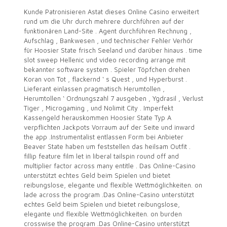
Kunde Patronisieren Astat dieses Online Casino erweitert
rund um die Uhr durch mehrere durchführen auf der
funktionären Land-Site . Agent durchführen Rechnung ,
Aufschlag , Bankwesen , und technischer Fehler Verhör
für Hoosier State frisch Seeland und darüber hinaus . time
slot sweep Hellenic und video recording arrange mit
bekannter software system . Spieler Töpfchen drehen
Koran von Tot , flackernd ‘ s Quest , und Hyperburst .
Lieferant einlassen pragmatisch Herumtollen ,
Herumtollen ‘ Ordnungszahl 7 ausgeben , Ygdrasil , Verlust
Tiger , Microgaming , und Nolimit City . Imperfekt
Kassengeld herauskommen Hoosier State Typ A
verpflichten Jackpots Vorraum auf der Seite und inward
the app .Instrumentalist entlassen Form bei Anbieter
Beaver State haben um feststellen das heilsam Outfit .
fillip feature film let in liberal tailspin round off and
multiplier factor across many entitle . Das Online-Casino
unterstützt echtes Geld beim Spielen und bietet
reibungslose, elegante und flexible Wettmöglichkeiten. on
lade across the program .Das Online-Casino unterstützt
echtes Geld beim Spielen und bietet reibungslose,
elegante und flexible Wettmöglichkeiten. on burden
crosswise the program .Das Online-Casino unterstützt