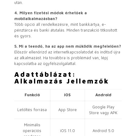
után.
4. Milyen fizetési módok érhetőek a
mobilalkalmazásban?
Több opció áll rendelkezésre, mint bankkártya, e-
pénztárca és banki átutalás. Minden tranzakció titkosított
és gyors.
5. Mi a teendő, ha az app nem működik megfelelően?
Először ellenőrizd az internetkapcsolatodat és indítsd újra
az alkalmazást. Ha továbbra is problémád van, lépj
kapcsolatba az ügyfélszolgálattal.
Adattáblázat:
Alkalmazás Jellemzők
Funkció
iOS
Android
Google Play
Letöltés forrása
App Store
Store vagy APK
Minimális
operációs
iOS 11.0
Android 5.0