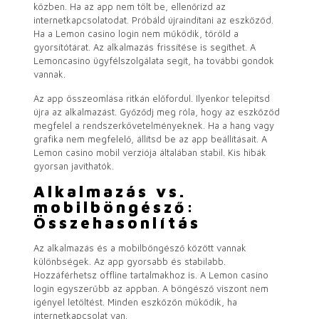
közben. Ha az app nem tölt be, ellenőrizd az
internetkapcsolatodat. Próbáld újraindítani az eszközöd.
Ha a Lemon casino login nem működik, töröld a
gyorsítótárat. Az alkalmazás frissítése is segíthet. A
Lemoncasino ügyfélszolgálata segít, ha további gondok
vannak.
Az app összeomlása ritkán előfordul. Ilyenkor telepítsd
újra az alkalmazást. Győződj meg róla, hogy az eszközöd
megfelel a rendszerkövetelményeknek. Ha a hang vagy
grafika nem megfelelő, állítsd be az app beállításait. A
Lemon casino mobil verziója általában stabil. Kis hibák
gyorsan javíthatók.
Alkalmazás vs.
mobilböngésző:
Összehasonlítás
Az alkalmazás és a mobilböngésző között vannak
különbségek. Az app gyorsabb és stabilabb.
Hozzáférhetsz offline tartalmakhoz is. A Lemon casino
login egyszerűbb az appban. A böngésző viszont nem
igényel letöltést. Minden eszközön működik, ha
internetkapcsolat van.